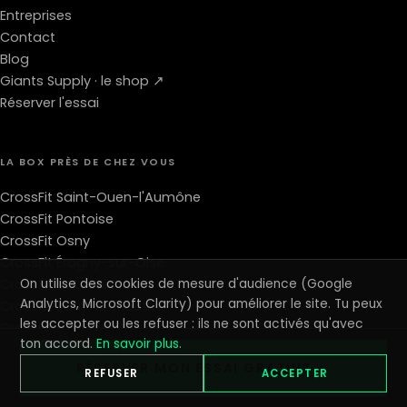
Entreprises
Contact
Blog
Giants Supply · le shop ↗
Réserver l'essai
LA BOX PRÈS DE CHEZ VOUS
CrossFit Saint-Ouen-l'Aumône
CrossFit Pontoise
CrossFit Osny
CrossFit Éragny-sur-Oise
CrossFit Vauréal
On utilise des cookies de mesure d'audience (Google
Analytics, Microsoft Clarity) pour améliorer le site. Tu peux
CrossFit Jouy-le-Moutier
les accepter ou les refuser : ils ne sont activés qu'avec
CrossFit Franconville
ton accord.
En savoir plus
.
CrossFit Beauchamp
RÉSERVER MON ESSAI GRATUIT →
CrossFit Pierrelaye
REFUSER
ACCEPTER
CrossFit Conflans-Sainte-Honorine