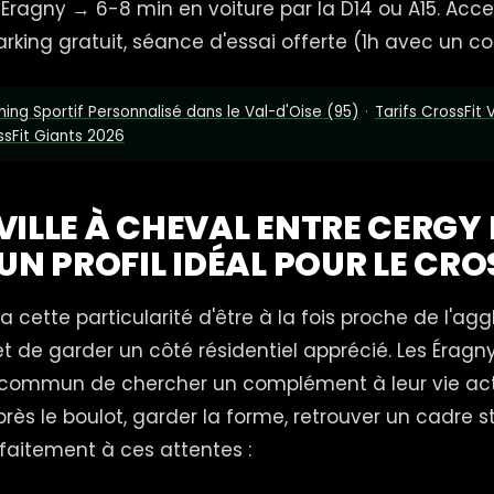
 Éragny → 6-8 min en voiture par la D14 ou A15. Acce
arking gratuit, séance d'essai offerte (1h avec un c
ing Sportif Personnalisé dans le Val-d'Oise (95)
·
Tarifs CrossFit 
sFit Giants 2026
VILLE À CHEVAL ENTRE CERGY 
UN PROFIL IDÉAL POUR LE CRO
 cette particularité d'être à la fois proche de l'ag
t de garder un côté résidentiel apprécié. Les Éragn
 commun de chercher un complément à leur vie act
ès le boulot, garder la forme, retrouver un cadre st
rfaitement à ces attentes :