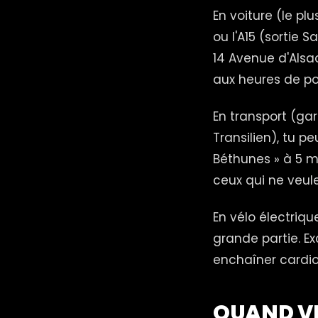
En voiture (le pl
ou l'A15 (sortie 
14 Avenue d'Alsa
aux heures de poi
En transport (gar
Transilien), tu p
Béthunes » à 5 mi
ceux qui ne veule
En vélo électriqu
grande partie. E
enchaîner cardio
QUAND VI