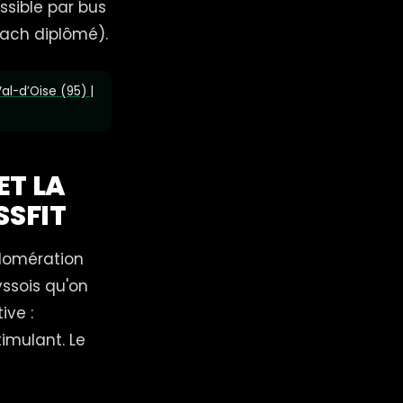
ssible par bus
oach diplômé).
Val-d’Oise (95) |
ET LA
SSFIT
glomération
yssois qu'on
ive :
imulant. Le