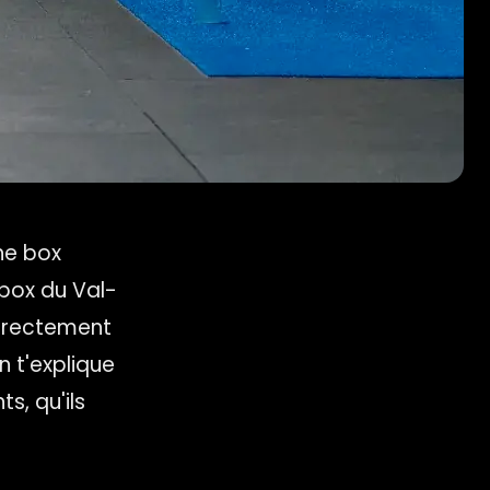
ne box
 box du Val-
directement
n t'explique
s, qu'ils