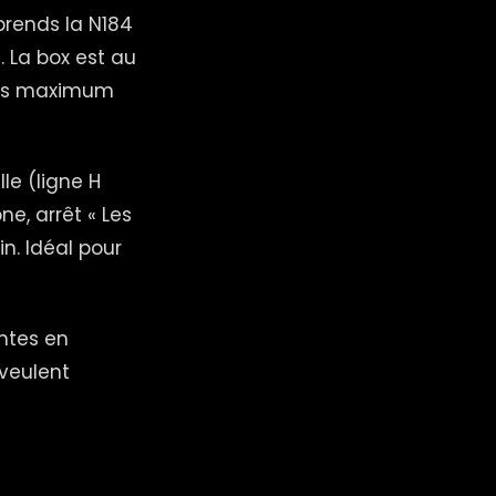
 prends la N184
. La box est au
utes maximum
le (ligne H
e, arrêt « Les
in. Idéal pour
antes en
veulent