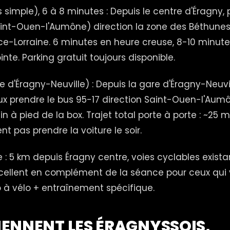
us simple), 6 à 8 minutes : Depuis le centre d'Éragny,
Saint-Ouen-l'Aumône) direction la zone des Béthunes
ce-Lorraine. 6 minutes en heure creuse, 8-10 min
nte. Parking gratuit toujours disponible.
e d'Éragny-Neuville) : Depuis la gare d'Éragny-Neuvil
eux prendre le bus 95-17 direction Saint-Ouen-l'Aumôn
n à pied de la box. Trajet total porte à porte : ~25 m
nt pas prendre la voiture le soir.
e : 5 km depuis Éragny centre, voies cyclables exist
xcellent en complément de la séance pour ceux qui 
 à vélo + entraînement spécifique.
ENNENT LES ÉRAGNYSSOIS,