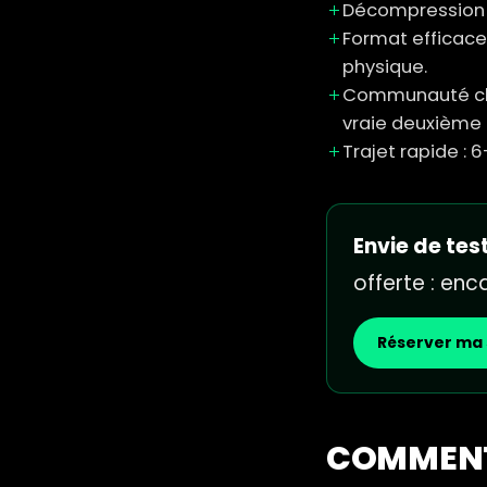
Décompression m
Format efficace 
physique.
Communauté chal
vraie deuxième 
Trajet rapide : 
Envie de test
offerte : en
Réserver ma 
COMMENT