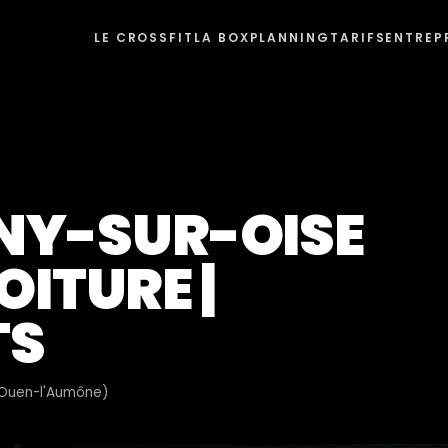
LE CROSSFIT
LA BOX
PLANNING
TARIFS
ENTREP
NY-SUR-OISE
VOITURE |
TS
t-Ouen-l'Aumône)