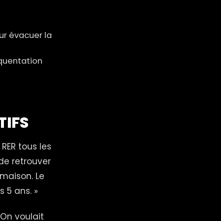
our évacuer la
équentation
TIFS
 RER tous les
 de retrouver
 maison. Le
 5 ans. »
 On voulait