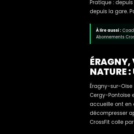
Pratique : depuis
depuis la gare. P
À lire aussi :
Coach
Abonnements Cros
ÉRAGNY, 
NATURE : 
Éragny-sur-Oise a
Cergy-Pontoise e
accueille ont en
décompresser apr
CrossFit colle pa