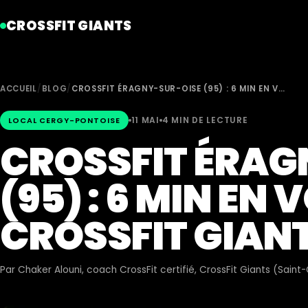
CROSSFIT GIANTS
ACCUEIL
/
BLOG
/
CROSSFIT ÉRAGNY-SUR-OISE (95) : 6 MIN EN V…
11 MAI
4 MIN DE LECTURE
LOCAL CERGY-PONTOISE
CROSSFIT ÉRAG
(95) : 6 MIN EN 
CROSSFIT GIAN
Par
Chaker Alouni
, coach CrossFit certifié, CrossFit Giants (Sain