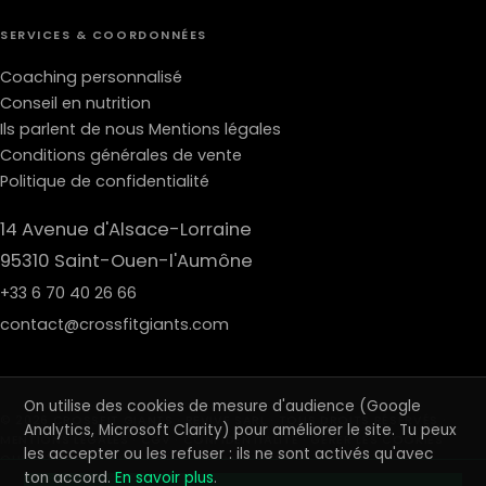
SERVICES & COORDONNÉES
Coaching personnalisé
Conseil en nutrition
Ils parlent de nous
Mentions légales
Conditions générales de vente
Politique de confidentialité
14 Avenue d'Alsace-Lorraine
95310 Saint-Ouen-l'Aumône
+33 6 70 40 26 66
contact@crossfitgiants.com
On utilise des cookies de mesure d'audience (Google
© 2026 CROSSFIT GIANTS · REVIVE SARL · TOUS DROITS RÉSERVÉS ·
Analytics, Microsoft Clarity) pour améliorer le site. Tu peux
MENTIONS LÉGALES
·
CGV
·
CONFIDENTIALITÉ
·
GÉRER LES COOKIES
les accepter ou les refuser : ils ne sont activés qu'avec
OUVERT 7J/7 · SAINT-OUEN-L'AUMÔNE (95)
ton accord.
En savoir plus
.