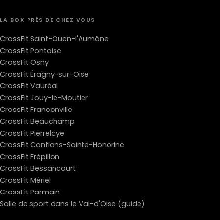
LA BOX PRÈS DE CHEZ VOUS
CrossFit Saint-Ouen-l'Aumône
CrossFit Pontoise
CrossFit Osny
CrossFit Éragny-sur-Oise
CrossFit Vauréal
CrossFit Jouy-le-Moutier
CrossFit Franconville
CrossFit Beauchamp
CrossFit Pierrelaye
CrossFit Conflans-Sainte-Honorine
CrossFit Frépillon
CrossFit Bessancourt
CrossFit Mériel
CrossFit Parmain
Salle de sport dans le Val-d'Oise (guide)