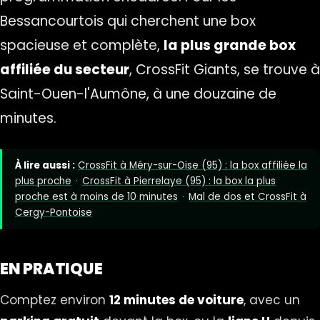
Bessancourtois qui cherchent une box
spacieuse et complète,
la plus grande box
affiliée du secteur
, CrossFit Giants, se trouve à
Saint-Ouen-l'Aumône, à une douzaine de
minutes.
À lire aussi :
CrossFit à Méry-sur-Oise (95) : la box affiliée la
plus proche
·
CrossFit à Pierrelaye (95) : la box la plus
proche est à moins de 10 minutes
·
Mal de dos et CrossFit à
Cergy-Pontoise
EN PRATIQUE
Comptez environ
12 minutes de voiture
, avec un