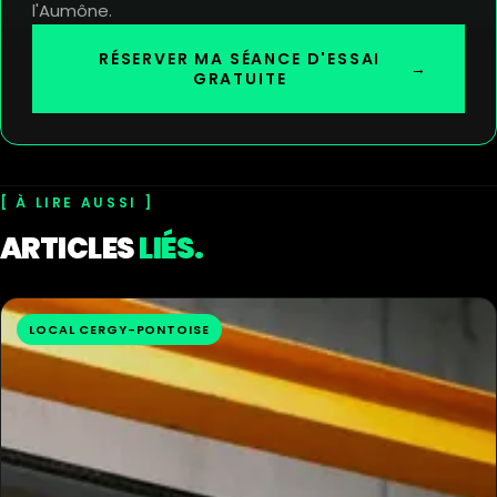
l'Aumône.
RÉSERVER MA SÉANCE D'ESSAI
→
GRATUITE
À LIRE AUSSI
ARTICLES
LIÉS.
LOCAL CERGY-PONTOISE