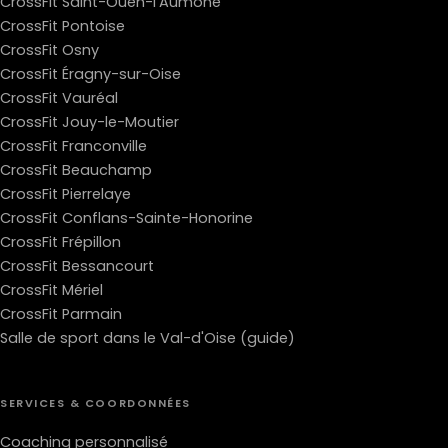
CrossFit Saint-Ouen-l'Aumône
CrossFit Pontoise
CrossFit Osny
CrossFit Éragny-sur-Oise
CrossFit Vauréal
CrossFit Jouy-le-Moutier
CrossFit Franconville
CrossFit Beauchamp
CrossFit Pierrelaye
CrossFit Conflans-Sainte-Honorine
CrossFit Frépillon
CrossFit Bessancourt
CrossFit Mériel
CrossFit Parmain
Salle de sport dans le Val-d'Oise (guide)
SERVICES & COORDONNÉES
Coaching personnalisé