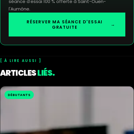
séance d'essai 100 % offerte à Saint-Ouen-
l'Aumône.
RÉSERVER MA SÉANCE D'ESSAI
→
GRATUITE
À LIRE AUSSI
ARTICLES
LIÉS.
DÉBUTANTS