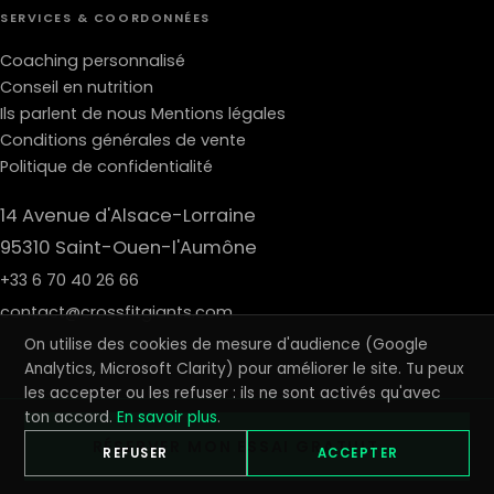
SERVICES & COORDONNÉES
Coaching personnalisé
Conseil en nutrition
Ils parlent de nous
Mentions légales
Conditions générales de vente
Politique de confidentialité
14 Avenue d'Alsace-Lorraine
95310 Saint-Ouen-l'Aumône
+33 6 70 40 26 66
contact@crossfitgiants.com
On utilise des cookies de mesure d'audience (Google
Analytics, Microsoft Clarity) pour améliorer le site. Tu peux
les accepter ou les refuser : ils ne sont activés qu'avec
© 2026 CROSSFIT GIANTS · REVIVE SARL · TOUS DROITS RÉSERVÉS ·
ton accord.
En savoir plus
.
MENTIONS LÉGALES
·
CGV
·
CONFIDENTIALITÉ
·
GÉRER LES COOKIES
RÉSERVER MON ESSAI GRATUIT →
OUVERT 7J/7 · SAINT-OUEN-L'AUMÔNE (95)
REFUSER
ACCEPTER