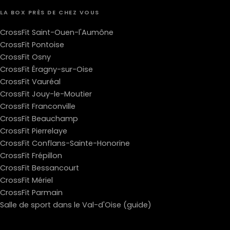
LA BOX PRÈS DE CHEZ VOUS
CrossFit Saint-Ouen-l'Aumône
CrossFit Pontoise
CrossFit Osny
CrossFit Éragny-sur-Oise
CrossFit Vauréal
CrossFit Jouy-le-Moutier
CrossFit Franconville
CrossFit Beauchamp
CrossFit Pierrelaye
CrossFit Conflans-Sainte-Honorine
CrossFit Frépillon
CrossFit Bessancourt
CrossFit Mériel
CrossFit Parmain
Salle de sport dans le Val-d'Oise (guide)