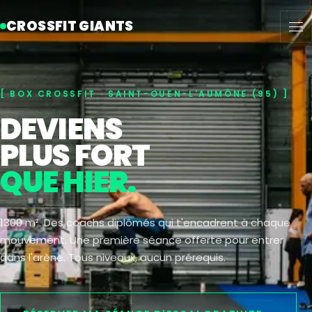
CROSSFIT GIANTS
BOX CROSSFIT · SAINT-OUEN-L'AUMÔNE (95)
DEVIENS
PLUS FORT
QUE HIER.
1300 m². Des coachs diplômés qui t'encadrent à chaque
mouvement. Une première séance offerte pour entrer
dans l'arène. Tous niveaux, aucun prérequis.