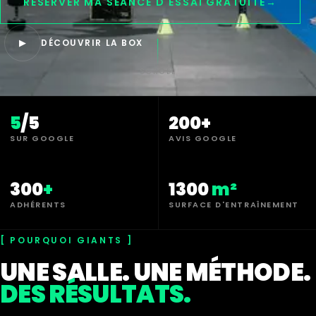
RÉSERVER MA SÉANCE D'ESSAI GRATUITE
→
▶
DÉCOUVRIR LA BOX
SCROLL
5
/5
200+
SUR GOOGLE
AVIS GOOGLE
300
+
1300
m²
ADHÉRENTS
SURFACE D'ENTRAÎNEMENT
POURQUOI GIANTS
UNE SALLE. UNE MÉTHODE.
DES RÉSULTATS.