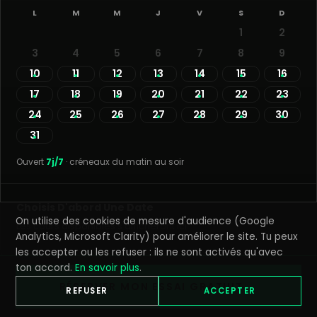
L
M
M
J
V
S
D
1
2
3
4
5
6
7
8
9
10
11
12
13
14
15
16
17
18
19
20
21
22
23
24
25
26
27
28
29
30
31
Ouvert
7j/7
· créneaux du matin au soir
Choisis D'abord Une Date
On utilise des cookies de mesure d'audience (Google
Les cours disponibles s'afficheront ici.
Analytics, Microsoft Clarity) pour améliorer le site. Tu peux
les accepter ou les refuser : ils ne sont activés qu'avec
ton accord.
En savoir plus
.
RÉSERVER MON ESSAI GRATUIT →
REFUSER
ACCEPTER
OU CONTACTE-NOUS DIRECTEMENT