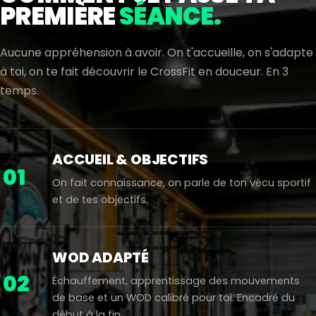
PREMIÈRE
SÉANCE.
Aucune appréhension à avoir. On t'accueille, on s'adapte
à toi, on te fait découvrir le CrossFit en douceur. En 3
temps.
ACCUEIL & OBJECTIFS
01
On fait connaissance, on parle de ton vécu sportif
et de tes objectifs.
WOD ADAPTÉ
02
Échauffement, apprentissage des mouvements
de base et un WOD calibré pour toi. Encadré du
début à la fin.