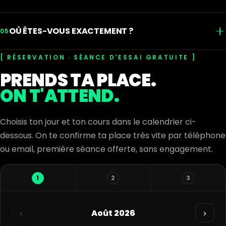
historique. Préviens simplement ton coach au début
Une tenue de sport, des baskets, une gourde et une
de la séance, il calibrera tout pour toi.
OÙ ÊTES-VOUS EXACTEMENT ?
serviette. C'est tout. Le reste du matériel est fourni,
05
et les vestiaires avec douches sont sur place.
14 Avenue d'Alsace-Lorraine, 95310 Saint-Ouen-
RÉSERVATION · SÉANCE D'ESSAI GRATUITE
l'Aumône, au cœur de l'agglomération de Cergy-
PRENDS TA PLACE.
Pontoise. Parking gratuit devant la salle et accès
ON T'ATTEND.
facile depuis tout le Val-d'Oise.
Choisis ton jour et ton cours dans le calendrier ci-
dessous. On te confirme ta place très vite par téléphone
ou email, première séance offerte, sans engagement.
1
2
3
Août 2026
‹
›