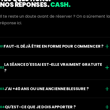
NOS RÉPONSES.
CASH.
Il te reste un doute avant de réserver ? On a sûrement la
réponse ici.
FAUT-IL DÉJÀ ÊTRE EN FORME POUR COMMENCER ?
01
Non, surtout pas. La majorité de nos membres ont
LA SÉANCE D'ESSAI EST-ELLE VRAIMENT GRATUITE
commencé de zéro. Chaque mouvement et chaque
02
?
WOD sont adaptés à ton niveau du jour. Tu
progresses, tu ne subis pas.
Oui, 100 % gratuite et sans engagement. Tu viens, tu
J'AI +40 ANS OU UNE ANCIENNE BLESSURE ?
testes une vraie séance encadrée, et tu décides
03
ensuite, librement, si tu veux continuer.
Absolument possible. On adapte les charges et les
QU'EST-CE QUE JE DOIS APPORTER ?
mouvements à ta condition physique et à ton
04