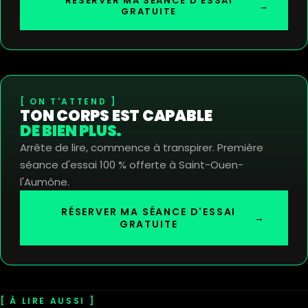
RÉSERVER MA SÉANCE D'ESSAI
→
GRATUITE
ON T'ATTEND
TON CORPS EST CAPABLE
DE BIEN PLUS.
Arrête de lire, commence à transpirer. Première
séance d'essai 100 % offerte à Saint-Ouen-
l'Aumône.
RÉSERVER MA SÉANCE D'ESSAI
→
GRATUITE
À LIRE AUSSI