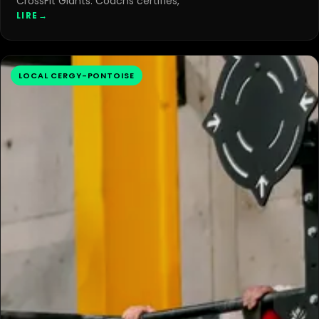
CrossFit Giants. Coachs certifiés,
LIRE
→
LOCAL CERGY-PONTOISE