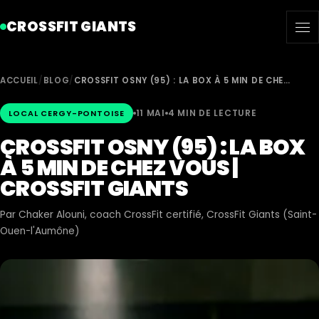
CROSSFIT GIANTS
ACCUEIL
/
BLOG
/
CROSSFIT OSNY (95) : LA BOX À 5 MIN DE CHE…
11 MAI
4 MIN DE LECTURE
LOCAL CERGY-PONTOISE
CROSSFIT OSNY (95) : LA BOX
À 5 MIN DE CHEZ VOUS |
CROSSFIT GIANTS
Par
Chaker Alouni
, coach CrossFit certifié, CrossFit Giants (Saint-
Ouen-l'Aumône)