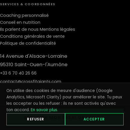
SERVICES & COORDONNÉES
Coaching personnalisé
Conseil en nutrition
Ils parlent de nous
Mentions légales
Conditions générales de vente
Politique de confidentialité
14 Avenue d'Alsace-Lorraine
95310 Saint-Ouen-l'Aumône
+33 6 70 40 26 66
contact@crossfitgiants.com
On utilise des cookies de mesure d'audience (Google
Analytics, Microsoft Clarity) pour améliorer le site. Tu peux
les accepter ou les refuser : ils ne sont activés qu'avec
© 2026 CROSSFIT GIANTS · REVIVE SARL · TOUS DROITS RÉSERVÉS ·
ton accord.
En savoir plus
.
MENTIONS LÉGALES
·
CGV
·
CONFIDENTIALITÉ
·
GÉRER LES COOKIES
RÉSERVER MON ESSAI GRATUIT →
OUVERT 7J/7 · SAINT-OUEN-L'AUMÔNE (95)
REFUSER
ACCEPTER