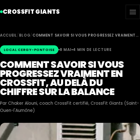
CROSSFIT GIANTS
ACCUEIL
/
BLOG
/
COMMENT SAVOIR SI VOUS PROGRESSEZ VRAIMENT…
8 MAI
4 MIN DE LECTURE
LOCAL CERGY-PONTOISE
COMMENT SAVOIR SI VOUS
PROGRESSEZ VRAIMENT EN
CROSSFIT, AU DELÀ DU
CHIFFRE SUR LA BALANCE
Par
Chaker Alouni
, coach CrossFit certifié, CrossFit Giants (Saint-
Ouen-l'Aumône)