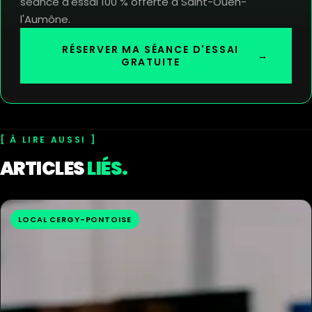
séance d'essai 100 % offerte à Saint-Ouen-
l'Aumône.
RÉSERVER MA SÉANCE D'ESSAI
→
GRATUITE
À LIRE AUSSI
ARTICLES
LIÉS.
LOCAL CERGY-PONTOISE