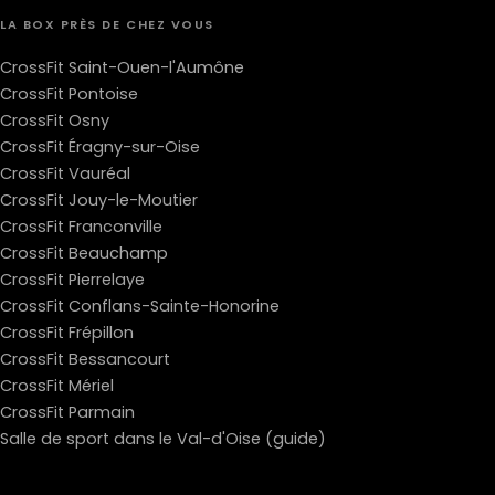
LA BOX PRÈS DE CHEZ VOUS
CrossFit Saint-Ouen-l'Aumône
CrossFit Pontoise
CrossFit Osny
CrossFit Éragny-sur-Oise
CrossFit Vauréal
CrossFit Jouy-le-Moutier
CrossFit Franconville
CrossFit Beauchamp
CrossFit Pierrelaye
CrossFit Conflans-Sainte-Honorine
CrossFit Frépillon
CrossFit Bessancourt
CrossFit Mériel
CrossFit Parmain
Salle de sport dans le Val-d'Oise (guide)