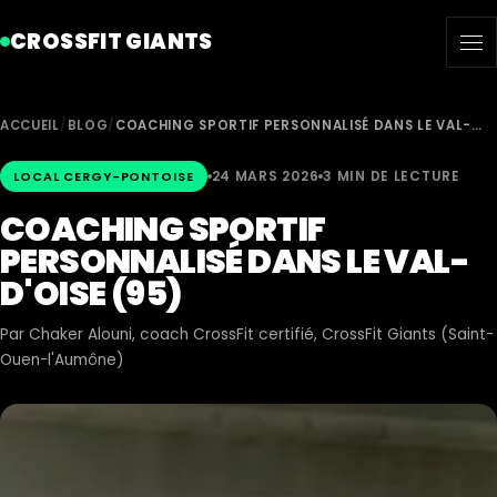
CROSSFIT GIANTS
ACCUEIL
/
BLOG
/
COACHING SPORTIF PERSONNALISÉ DANS LE VAL-…
24 MARS 2026
3 MIN DE LECTURE
LOCAL CERGY-PONTOISE
COACHING SPORTIF
PERSONNALISÉ DANS LE VAL-
D'OISE (95)
Par
Chaker Alouni
, coach CrossFit certifié, CrossFit Giants (Saint-
Ouen-l'Aumône)