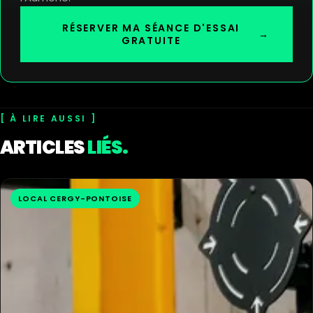
RÉSERVER MA SÉANCE D'ESSAI
→
GRATUITE
À LIRE AUSSI
ARTICLES
LIÉS.
LOCAL CERGY-PONTOISE