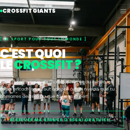
CROSSFIT GIANTS
LE SPORT POUR TOUT LE MONDE
C'EST QUOI
LE
CROSSFIT ?
De la gymnastique, de l'haltérophilie et du cardio, en
cours encadrés. Le tout adapté à TON niveau, que tu
démarres de zéro ou que tu vises la perf.
RÉSERVER MA SÉANCE D'ESSAI GRATUITE
→