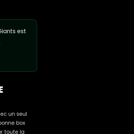
iants est
.
E
vec un seul
 bonne box
r toute la