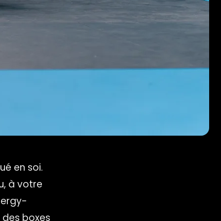
ué en soi.
u, à votre
Cergy-
e des boxes