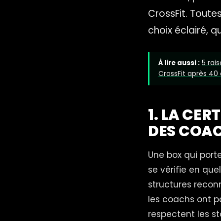
CrossFit. Toutes
choix éclairé, 
À lire aussi :
5 rai
CrossFit après 40 
1. LA CER
DES COA
Une box qui porte 
se vérifie en que
structures reconn
les coachs ont p
respectent les s