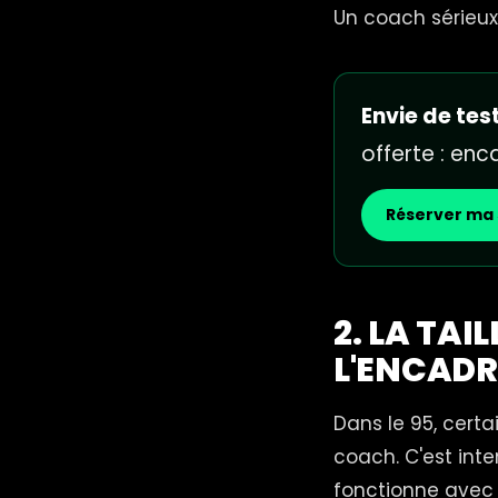
Un coach sérieux 
Envie de test
offerte : en
Réserver ma 
2. LA TAI
L'ENCAD
Dans le 95, cert
coach. C'est int
fonctionne avec 