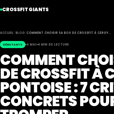
CROSSFIT GIANTS
ACCUEIL
/
BLOG
/
COMMENT CHOISIR SA BOX DE CROSSFIT À CERGY…
4 MAI
4 MIN DE LECTURE
DÉBUTANTS
COMMENT CHOIS
DE CROSSFIT À 
PONTOISE : 7 CR
CONCRETS POUR