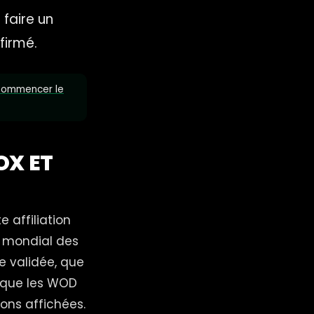
 faire un
firmé.
ommencer le
OX ET
e affiliation
e mondial des
ie validée, que
t que les WOD
ons affichées.