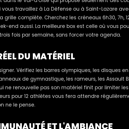
rt dans le Val-d'Oise qui propose seulement des cour
i vous travaillez à La Défense ou à Saint-Lazare ave
a grille complète. Cherchez les créneaux 6h30, 7h, 12h
eek-end aussi. La meilleure box est celle où vous po
trois fois par semaine, sans forcer votre agenda.
 RÉEL DU MATÉRIEL
signer. Vérifiez les barres olympiques, les disques e
anneaux de gymnastique, les rameurs, les Assault Bi
i ne renouvelle pas son matériel finit par limiter le
eurs pour 12 athlètes vous fera attendre régulièreme
n ne le pense.
MMUNAUTÉ ET L'AMBIANCE