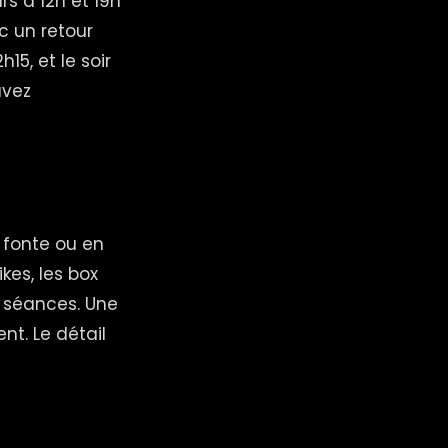
s à 12h et 19h
c un retour
15, et le soir
uvez
n fonte ou en
kes, les box
s séances. Une
nt. Le détail