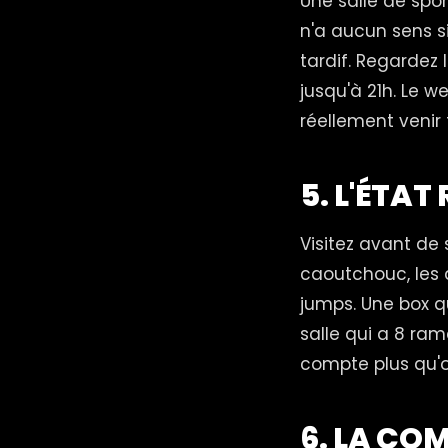
Une salle de spo
n'a aucun sens s
tardif. Regardez l
jusqu'à 21h. Le w
réellement venir 
5. L'ÉTAT
Visitez avant de 
caoutchouc, les 
jumps. Une box qu
salle qui a 8 ram
compte plus qu'o
6. LA CO