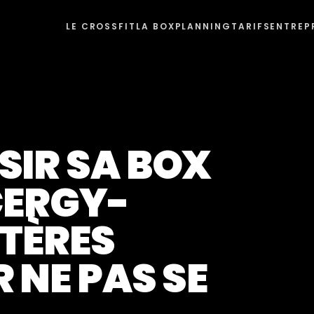
LE CROSSFIT
LA BOX
PLANNING
TARIFS
ENTREP
IR SA BOX
CERGY-
ITÈRES
 NE PAS SE