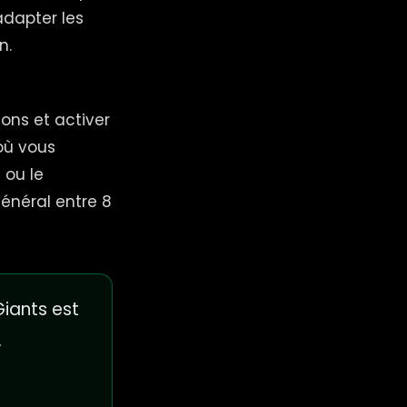
dapter les
n.
ons et activer
où vous
 ou le
général entre 8
iants est
.