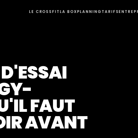
LE CROSSFIT
LA BOX
PLANNING
TARIFS
ENTREP
D'ESSAI
RGY-
U'IL FAUT
OIR AVANT