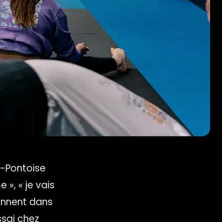
y-Pontoise
 », « je vais
iennent dans
ssai chez