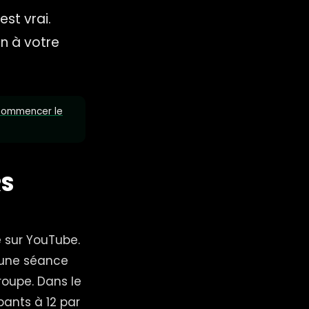
est vrai.
n à votre
ommencer le
RS
 sur YouTube.
t une séance
roupe. Dans le
pants à 12 par