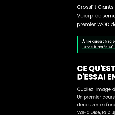
CrossFit Giants.
Voici préciséme
premier WOD dan
À lire aussi :
5 rai
CrossFit après 40 
CE QU'ES
D'ESSAI E
Oubliez l'image 
Un premier cours
découverte d'une
Val-d'Oise, la pl