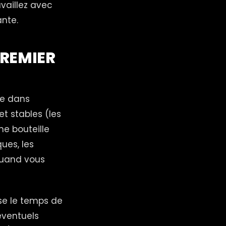
availlez avec
ante.
PREMIER
le dans
t stables (les
ne bouteille
ques, les
 quand vous
sse le temps de
éventuels