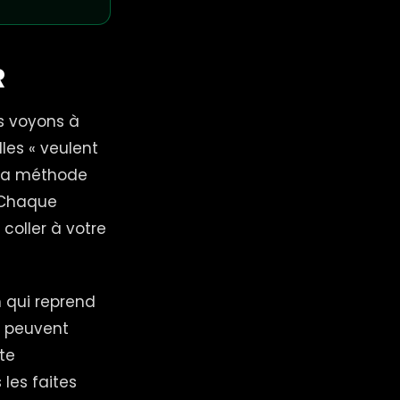
R
us voyons à
les « veulent
, la méthode
. Chaque
oller à votre
 qui reprend
s peuvent
te
les faites