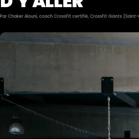
D'Y ALLER
Par
Chaker Alouni
, coach CrossFit certifié, CrossFit Giants (Sain