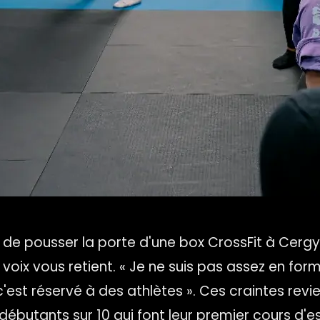
de pousser la porte d'une box CrossFit à Cerg
voix vous retient. « Je ne suis pas assez en forme
c'est réservé à des athlètes ». Ces craintes rev
débutants sur 10 qui font leur premier cours d'e