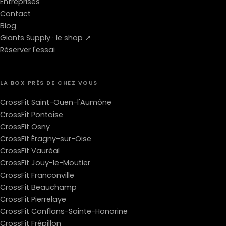
Entreprises
Contact
Blog
Giants Supply · le shop ↗
Réserver l'essai
LA BOX PRÈS DE CHEZ VOUS
CrossFit Saint-Ouen-l'Aumône
CrossFit Pontoise
CrossFit Osny
CrossFit Éragny-sur-Oise
CrossFit Vauréal
CrossFit Jouy-le-Moutier
CrossFit Franconville
CrossFit Beauchamp
CrossFit Pierrelaye
CrossFit Conflans-Sainte-Honorine
CrossFit Frépillon