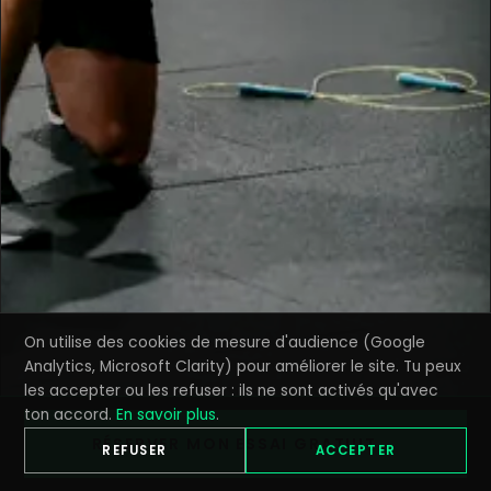
On utilise des cookies de mesure d'audience (Google
Analytics, Microsoft Clarity) pour améliorer le site. Tu peux
les accepter ou les refuser : ils ne sont activés qu'avec
ton accord.
En savoir plus
.
RÉSERVER MON ESSAI GRATUIT →
REFUSER
ACCEPTER