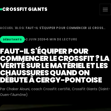
CROSSFIT GIANTS
ACCUEIL
/
BLOG
/
FAUT-IL S'ÉQUIPER POUR COMMENCER LE CROSS…
2 JUIN 2026
5 MIN DE LECTURE
DÉBUTANTS
FAUT-IL S'ÉQUIPER POUR
COMMENCER LE CROSSFIT ? LA
VÉRITÉ SUR LE MATÉRIEL ET LES
CHAUSSURES QUAND ON
DÉBUTE À CERGY-PONTOISE
Par
Chaker Alouni
, coach CrossFit certifié, CrossFit Giants (Saint-
Ouen-l'Aumône)