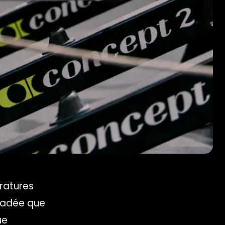
ratures
suadée que
ue