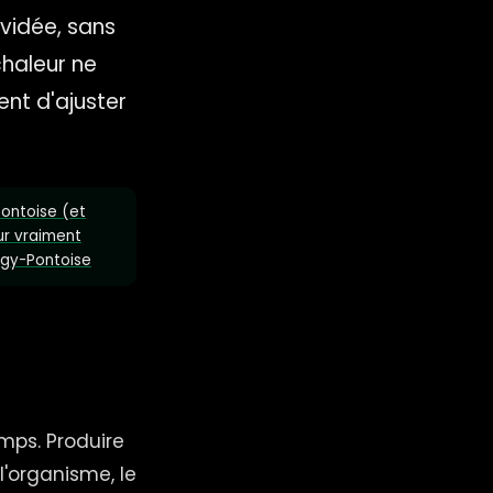
vidée, sans
chaleur ne
nt d'ajuster
Pontoise (et
r vraiment
rgy-Pontoise
E
mps. Produire
 l'organisme, le