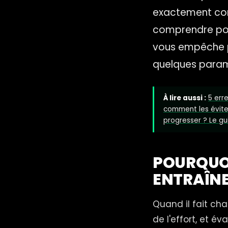
exactement comm
comprendre pour
vous empêche p
quelques param
À lire aussi :
5 err
comment les évite
progresser ? Le g
POURQUO
ENTRAÎN
Quand il fait ch
de l'effort, et év