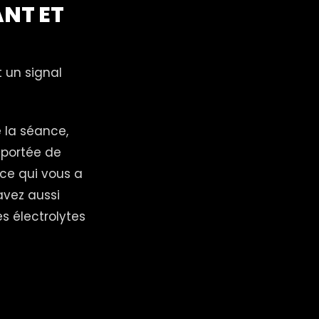
ANT ET
t un signal
 la séance,
 portée de
nce qui vous a
 avez aussi
s électrolytes