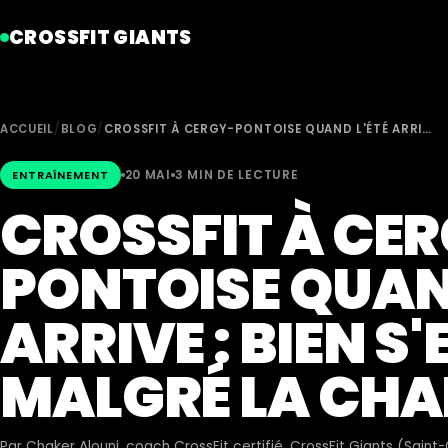
CROSSFIT GIANTS
ACCUEIL
/
BLOG
/
CROSSFIT À CERGY-PONTOISE QUAND L'ÉTÉ ARRI…
20 MAI
3 MIN DE LECTURE
ENTRAÎNEMENT
CROSSFIT À CE
PONTOISE QUAN
ARRIVE : BIEN S
MALGRÉ LA CHA
Par
Chaker Alouni
, coach CrossFit certifié, CrossFit Giants (Sain