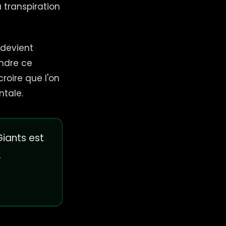
a transpiration
devient
endre ce
roire que l'on
ntale.
iants est
.