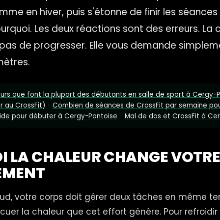
e en hiver, puis s'étonne de finir les séances 
quoi. Les deux réactions sont des erreurs. La 
as de progresser. Elle vous demande simpleme
ètres.
eurs que font la plupart des débutants en salle de sport à Cergy-
r au CrossFit)
·
Combien de séances de CrossFit par semaine pou
uide pour débuter à Cergy-Pontoise
·
Mal de dos et CrossFit à Ce
I LA CHALEUR CHANGE VOTR
EMENT
aud, votre corps doit gérer deux tâches en même te
acuer la chaleur que cet effort génère. Pour refroidir