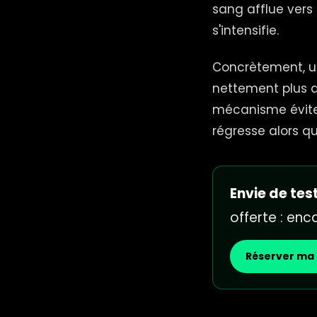
sang afflue vers 
s'intensifie.
Concrètement, u
nettement plus d
mécanisme évite 
régresse alors q
Envie de test
offerte : en
Réserver ma 