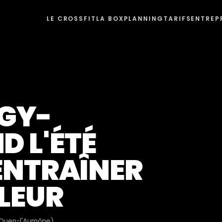
LE CROSSFIT
LA BOX
PLANNING
TARIFS
ENTREP
RGY-
D L'ÉTÉ
'ENTRAÎNER
LEUR
t-Ouen-l'Aumône)