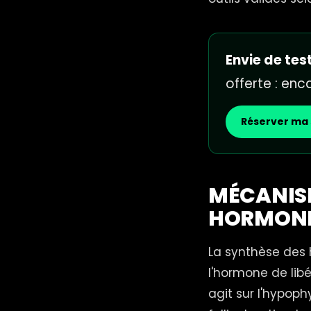
Envie de test
offerte : en
Réserver ma 
MÉCANISM
HORMONE
La synthèse des
l'hormone de lib
agit sur l'hypoph