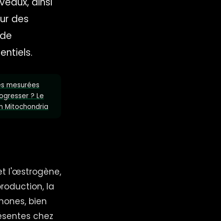
eaux, ainsi
sur des
 de
entiels.
ues mesurées
ogresser ? Le
on Mitochondria
et l'œstrogène,
roduction, la
mones, bien
résentes chez