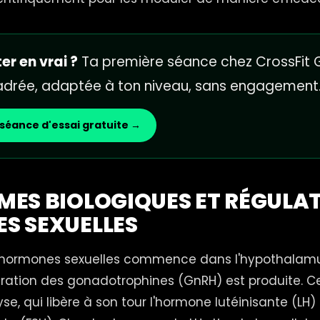
er en vrai ?
Ta première séance chez CrossFit G
cadrée, adaptée à ton niveau, sans engagement
séance d'essai gratuite →
ES BIOLOGIQUES ET RÉGULAT
S SEXUELLES
 hormones sexuelles commence dans l'hypothalamu
ération des gonadotrophines (GnRH) est produite. 
yse, qui libère à son tour l'hormone lutéinisante (LH)