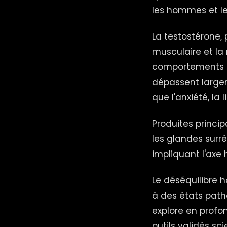
les hommes et le
La testostérone,
musculaire et la
comportements so
dépassent largem
que l'anxiété, la
Produites princip
les glandes surr
impliquant l'ax
Le déséquilibre h
à des états path
explore en profo
outils validés s