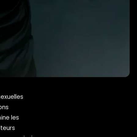
exuelles
ons
ine les
cteurs