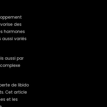
veloppement
vorise des
ces hormones
 aussi variés
is aussi par
e complexe
perte de libido
. Cet article
es et les
e.