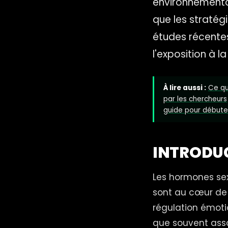
environnementau
que les stratég
études récentes
l'exposition à l
À lire aussi :
Ce qu
par les chercheurs
guide pour débute
INTRODU
Les hormones sexu
sont au cœur de 
régulation émoti
que souvent asso