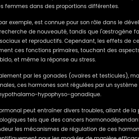
s femmes dans des proportions différentes.
 par exemple, est connue pour son rôle dans le dé
 recherche de nouveauté, tandis que l'œstrogène fa
ciaux et reproductifs. Cependant, les effets de 
ent ces fonctions primaires, touchant des aspects
 libido, et même la réponse au stress.
alement par les gonades (ovaires et testicules), ma
énales, ces hormones sont régulées par un systèm
e hypothalamo-hypophyso-gonadique.
ormonal peut entraîner divers troubles, allant de la 
ologiques tels que des cancers hormonodépendants
ndeur les mécanismes de régulation de ces hormon
cientifiquement pour les moduler de manière efficac