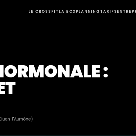
LE CROSSFIT
LA BOX
PLANNING
TARIFS
ENTREP
HORMONALE :
ET
t-Ouen-l'Aumône)