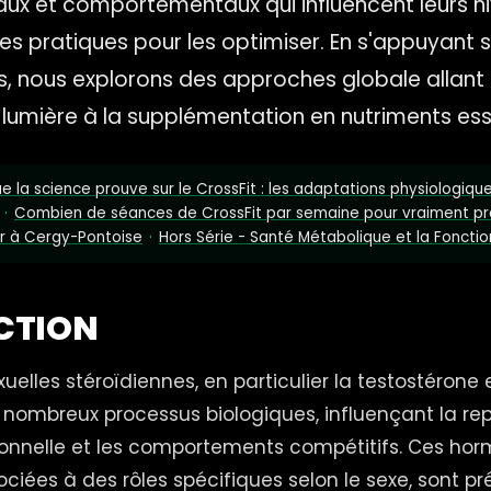
x et comportementaux qui influencent leurs niv
ies pratiques pour les optimiser. En s'appuyant 
, nous explorons des approches globale allant
a lumière à la supplémentation en nutriments ess
e la science prouve sur le CrossFit : les adaptations physiologiq
·
Combien de séances de CrossFit par semaine pour vraiment pr
r à Cergy-Pontoise
·
Hors Série - Santé Métabolique et la Foncti
CTION
elles stéroïdiennes, en particulier la testostérone 
nombreux processus biologiques, influençant la rep
onnelle et les comportements compétitifs. Ces hor
ciées à des rôles spécifiques selon le sexe, sont p