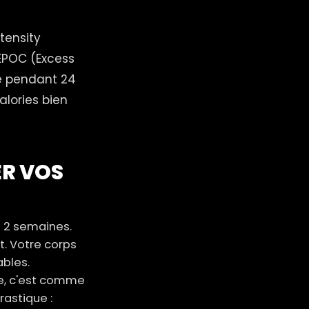
tensity
 EPOC (Excess
é pendant 24
alories bien
ER VOS
 2 semaines.
. Votre corps
ables.
ée, c'est comme
rastique :