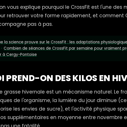
 on vous explique pourquoi le CrossFit est l'une des
our retrouver votre forme rapidement, et comment C
compagne pas à pas.
e la science prouve sur le CrossFit : les adaptations physiologiq
·
Combien de séances de CrossFit par semaine pour vraiment pr
r à Cergy-Pontoise
 PREND-ON DES KILOS EN HIV
e grasse hivernale est un mécanisme naturel. Le f
iques de l'organisme, la lumière du jour diminue (ce
orise les envies de sucre), et l'activité physique sp
 kilos supplémentaires en moyenne entre novembre e
pas une fatalité.