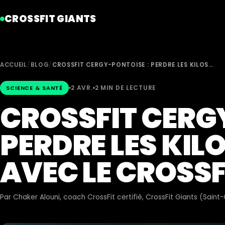
CROSSFIT GIANTS
ACCUEIL
/
BLOG
/
CROSSFIT CERGY-PONTOISE : PERDRE LES KILOS…
2 AVR.
2 MIN DE LECTURE
SCIENCE & SANTÉ
CROSSFIT CERG
PERDRE LES KILO
AVEC LE CROSSF
Par
Chaker Alouni
, coach CrossFit certifié, CrossFit Giants (Sain