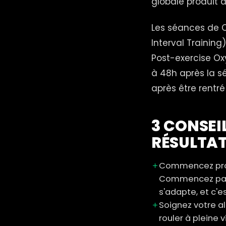
globale produit d
Les séances de C
Interval Training
Post-exercise O
à 48h après la s
après être rentré
3 CONSEI
RÉSULTAT
Commencez prog
Commencez par 
s'adapte, et c'
Soignez votre a
rouler à pleine 