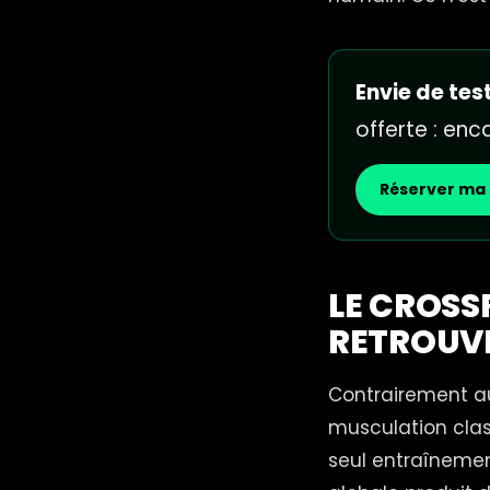
Envie de test
offerte : en
Réserver ma 
LE CROSSF
RETROUV
Contrairement a
musculation clas
seul entraînemen