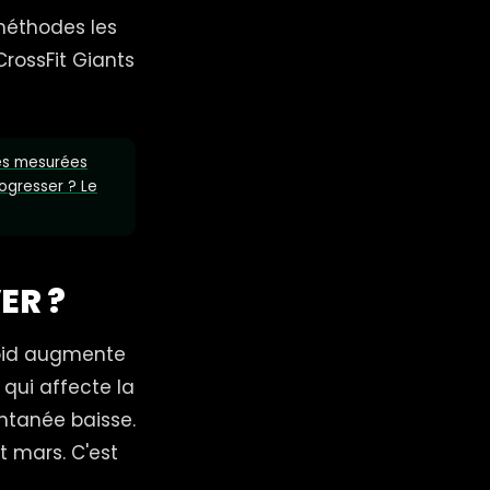
 méthodes les
rossFit Giants
ues mesurées
ogresser ? Le
ER ?
roid augmente
 qui affecte la
ontanée baisse.
t mars. C'est