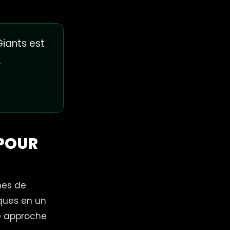
iants est
.
 POUR
mes de
iques en un
te approche