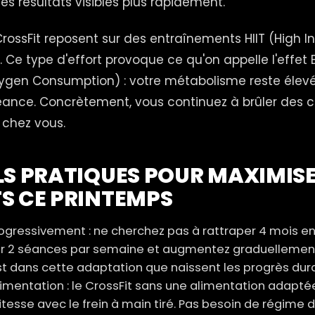
es résultats visibles plus rapidement.
rossFit reposent sur des entraînements HIIT (High In
). Ce type d'effort provoque ce qu'on appelle l'effet
xygen Consumption) : votre métabolisme reste élev
éance. Concrètement, vous continuez à brûler des c
 chez vous.
LS PRATIQUES POUR MAXIMIS
S CE PRINTEMPS
ressivement : ne cherchez pas à rattraper 4 mois en
2 séances par semaine et augmentez graduellement
est dans cette adaptation que naissent les progrès dur
limentation : le CrossFit sans une alimentation adapt
vitesse avec le frein à main tiré. Pas besoin de régime d