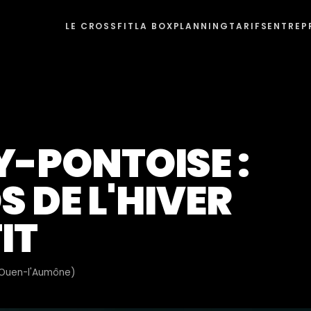
LE CROSSFIT
LA BOX
PLANNING
TARIFS
ENTREP
Y-PONTOISE :
S DE L'HIVER
IT
t-Ouen-l'Aumône)