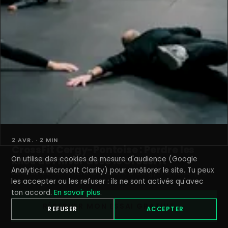
2 AVR. · 2 MIN
CrossFit Cergy-Pontoise : Perdre les
On utilise des cookies de mesure d'audience (Google
kilos de l'hiver avec le CrossFit
Analytics, Microsoft Clarity) pour améliorer le site. Tu peux
Découvrez comment le CrossFit à Cergy-Pontoise (Val-
les accepter ou les refuser : ils ne sont activés qu'avec
d'Oise) vous aide à perdre les kilos d
ton accord.
En savoir plus
.
LIRE
→
RÉSERVER MON ESSAI GRATUIT →
REFUSER
ACCEPTER
CROSSFIT GIANTS