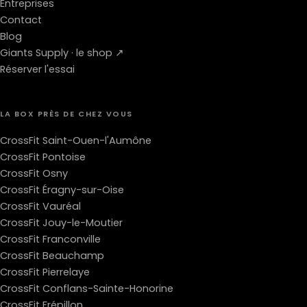
Entreprises
Contact
Blog
Giants Supply · le shop ↗
Réserver l'essai
LA BOX PRÈS DE CHEZ VOUS
CrossFit Saint-Ouen-l'Aumône
CrossFit Pontoise
CrossFit Osny
CrossFit Éragny-sur-Oise
CrossFit Vauréal
CrossFit Jouy-le-Moutier
CrossFit Franconville
CrossFit Beauchamp
CrossFit Pierrelaye
CrossFit Conflans-Sainte-Honorine
CrossFit Frépillon