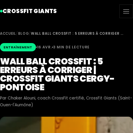
CROSSFIT GIANTS
ACCUEIL
/
BLOG
/
WALL BALL CROSSFIT : 5 ERREURS À CORRIGER …
16 AVR.
3 MIN DE LECTURE
ENTRAÎNEMENT
WALL BALL CROSSFIT : 5
ERREURS À CORRIGER |
CROSSFIT GIANTS CERGY-
PONTOISE
Par
Chaker Alouni
, coach CrossFit certifié, CrossFit Giants (Saint-
Ouen-l'Aumône)