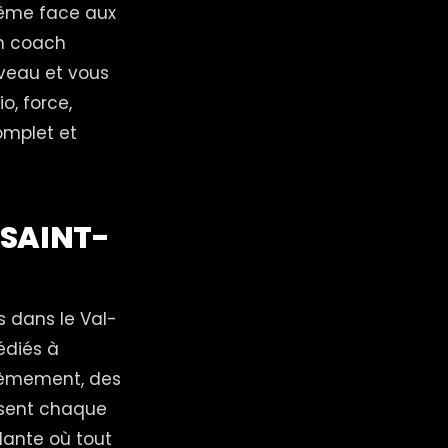
même face aux
un coach
iveau et vous
o, force,
omplet et
 SAINT-
s dans le Val-
édiés à
xièmement, des
ssent chaque
ante où tout