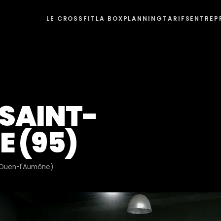
LE CROSSFIT
LA BOX
PLANNING
TARIFS
ENTREP
 SAINT-
 (95)
t-Ouen-l'Aumône)