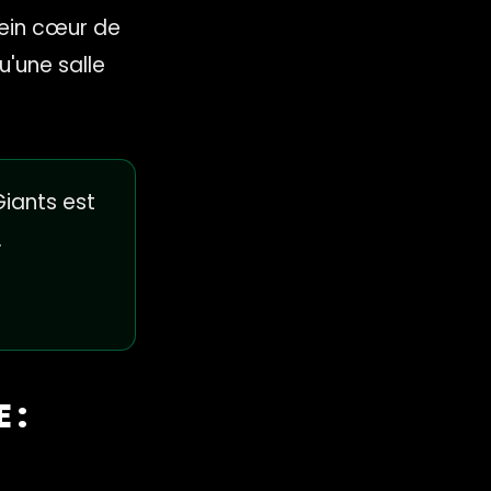
plein cœur de
u'une salle
iants est
.
 :