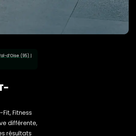
Val-d’Oise (95) |
T-
it, Fitness
ve différente,
s résultats