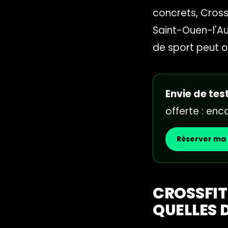
concrets, CrossF
Saint-Ouen-l'Au
de sport peut of
Envie de test
offerte : en
Réserver ma 
CROSSFIT 
QUELLES 