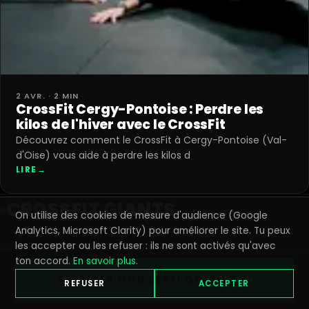
2 AVR. · 2 MIN
CrossFit Cergy-Pontoise : Perdre les
kilos de l'hiver avec le CrossFit
Découvrez comment le CrossFit à Cergy-Pontoise (Val-
d'Oise) vous aide à perdre les kilos d
LIRE
→
CROSSFIT GIANTS
On utilise des cookies de mesure d'audience (Google
Analytics, Microsoft Clarity) pour améliorer le site. Tu peux
les accepter ou les refuser : ils ne sont activés qu'avec
Box de CrossFit de 1300 m² à Saint-Ouen-
ton accord.
En savoir plus
.
l'Aumône, au cœur de Cergy-Pontoise. Coachs
RÉSERVER MON ESSAI GRATUIT →
diplômés, tous niveaux, ouvert 7j/7.
REFUSER
ACCEPTER