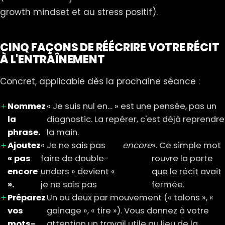
growth mindset et au stress positif
).
CINQ FAÇONS DE RÉÉCRIRE VOTRE RÉCIT
À L'ENTRAÎNEMENT
Concret, applicable dès la prochaine séance :
Nommez
« Je suis nul en… » est une pensée, pas un
la
diagnostic. La repérer, c'est déjà reprendre
phrase.
la main.
Ajoutez
« Je ne sais pas
encore
». Ce simple mot
« pas
faire de double-
rouvre la porte
encore
unders » devient «
que le récit avait
».
je ne sais pas
fermée.
Préparez
Un ou deux par mouvement (« talons », «
vos
gainage », « tire »). Vous donnez à votre
mots-
attention un travail utile au lieu de la