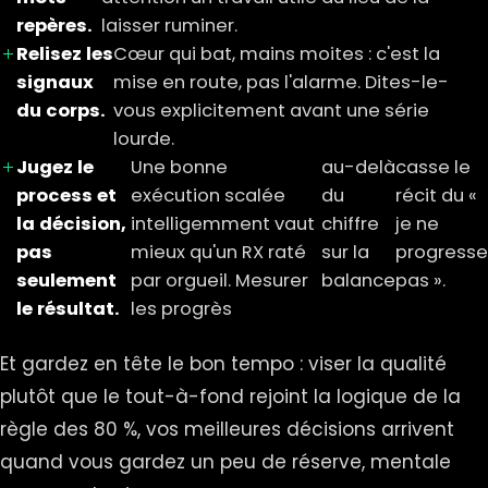
repères.
laisser ruminer.
Relisez les
Cœur qui bat, mains moites : c'est la
signaux
mise en route, pas l'alarme. Dites-le-
du corps.
vous explicitement avant une série
lourde.
Jugez le
Une bonne
au-delà
casse le
process et
exécution scalée
du
récit du «
la décision,
intelligemment vaut
chiffre
je ne
pas
mieux qu'un RX raté
sur la
progresse
seulement
par orgueil. Mesurer
balance
pas ».
le résultat.
les progrès
Et gardez en tête le bon tempo : viser la qualité
plutôt que le tout-à-fond rejoint la logique de
la
règle des 80 %
, vos meilleures décisions arrivent
quand vous gardez un peu de réserve, mentale