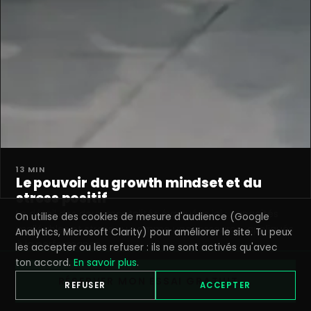
13 MIN
Le pouvoir du growth mindset et du
stress positif
Le détail des deux mentalités évoquées ici : capacités
On utilise des cookies de mesure d'audience (Google
malléables et stress vu comme une ressource, appliqués
Analytics, Microsoft Clarity) pour améliorer le site. Tu peux
à la performance.
les accepter ou les refuser : ils ne sont activés qu'avec
LIRE
→
ton accord.
En savoir plus
.
RÉSERVER MON ESSAI GRATUIT →
REFUSER
ACCEPTER