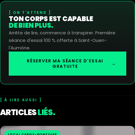
ON T'ATTEND
TON CORPS EST CAPABLE
DE BIEN PLUS.
Arrête de lire, commence à transpirer. Première
séance d'essai 100 % offerte à Saint-Ouen-
l'Aumône.
RÉSERVER MA SÉANCE D'ESSAI
→
GRATUITE
À LIRE AUSSI
ARTICLES
LIÉS.
LOCAL CERGY-PONTOISE