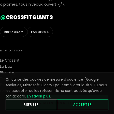
diplômés, tous niveaux, ouvert 7j/7.
@
CROSSFITGIANTS
INSTAGRAM
FACEBOOK
NAVIGATION
Le CrossFit
La box
Planning
Tarifs
On utilise des cookies de mesure d'audience (Google
Entreprises
Analytics, Microsoft Clarity) pour améliorer le site. Tu peux
les accepter ou les refuser : ils ne sont activés qu'avec
Contact
ton accord.
En savoir plus
.
Blog
RÉSERVER MON ESSAI GRATUIT →
Giants Supply · le shop ↗
REFUSER
ACCEPTER
Réserver l'essai