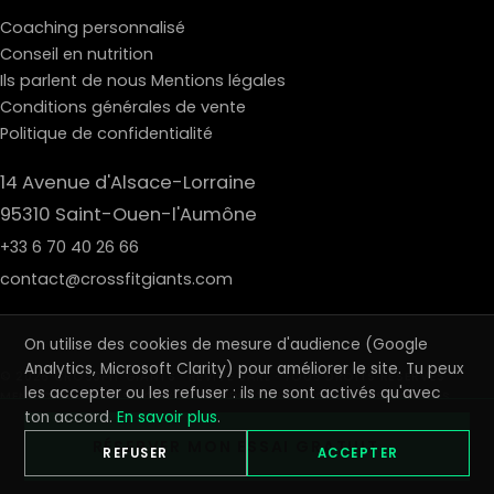
Coaching personnalisé
Conseil en nutrition
Ils parlent de nous
Mentions légales
Conditions générales de vente
Politique de confidentialité
14 Avenue d'Alsace-Lorraine
95310 Saint-Ouen-l'Aumône
+33 6 70 40 26 66
contact@crossfitgiants.com
On utilise des cookies de mesure d'audience (Google
Analytics, Microsoft Clarity) pour améliorer le site. Tu peux
© 2026 CROSSFIT GIANTS · REVIVE SARL · TOUS DROITS RÉSERVÉS ·
les accepter ou les refuser : ils ne sont activés qu'avec
MENTIONS LÉGALES
·
CGV
·
CONFIDENTIALITÉ
·
GÉRER LES COOKIES
OUVERT 7J/7 · SAINT-OUEN-L'AUMÔNE (95)
ton accord.
En savoir plus
.
RÉSERVER MON ESSAI GRATUIT →
REFUSER
ACCEPTER