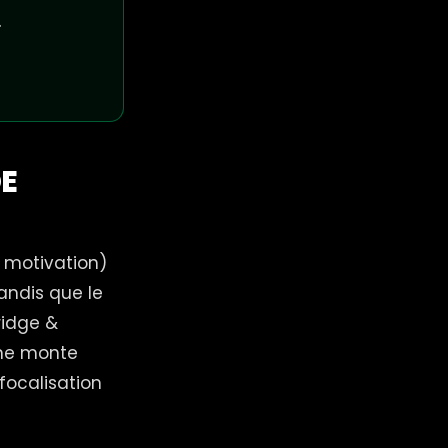
.
DE
, motivation)
tandis que le
idge &
ine monte
 focalisation