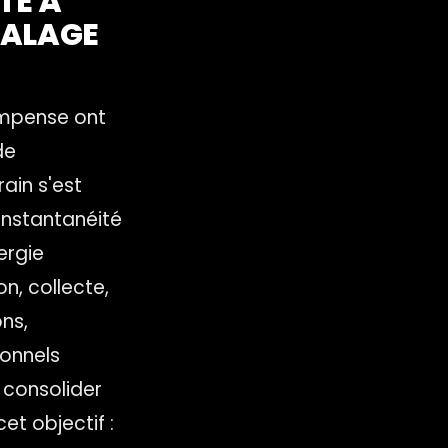
TÉ À
CALAGE
compense ont
de
ain s'est
instantanéité
ergie
n, collecte,
ns,
ionnels
 consolider
t objectif :