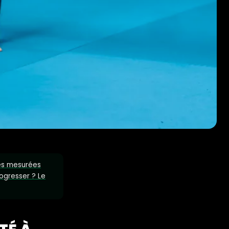
ues mesurées
ogresser ? Le