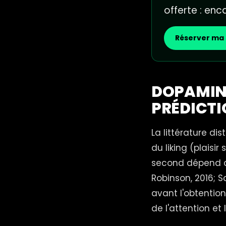
offerte : en
Réserver ma 
DOPAMINE
PRÉDICTI
La littérature di
du liking (plaisi
second dépend d
Robinson, 2016; 
avant l'obtention
de l'attention et