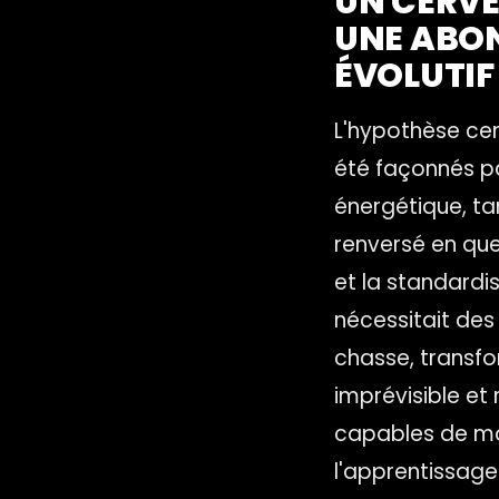
UN CERVE
UNE ABON
ÉVOLUTIF
L'hypothèse cen
été façonnés pa
énergétique, ta
renversé en que
et la standardis
nécessitait des
chasse, transfo
imprévisible et
capables de mob
l'apprentissage