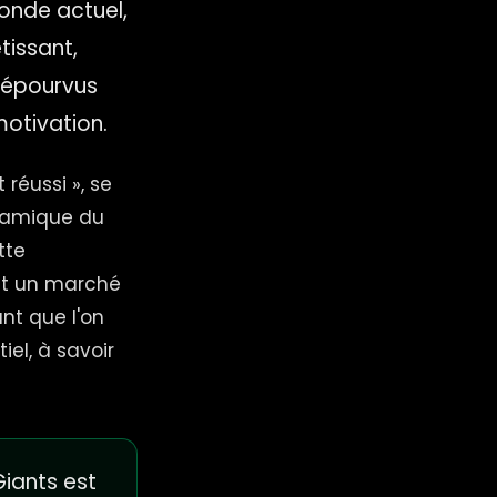
monde actuel,
tissant,
 dépourvus
motivation.
réussi », se
ynamique du
tte
 et un marché
ant que l'on
iel, à savoir
iants est