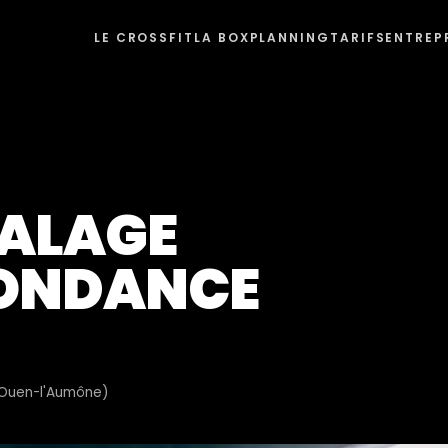
LE CROSSFIT
LA BOX
PLANNING
TARIFS
ENTREP
CALAGE
BONDANCE
t-Ouen-l'Aumône)