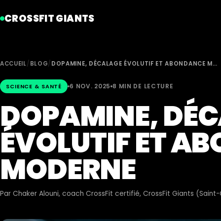
CROSSFIT GIANTS
ACCUEIL
/
BLOG
/
DOPAMINE, DÉCALAGE ÉVOLUTIF ET ABONDANCE M…
6 NOV. 2025
8 MIN DE LECTURE
SCIENCE & SANTÉ
DOPAMINE, DÉ
ÉVOLUTIF ET A
MODERNE
Par
Chaker Alouni
, coach CrossFit certifié, CrossFit Giants (Sain