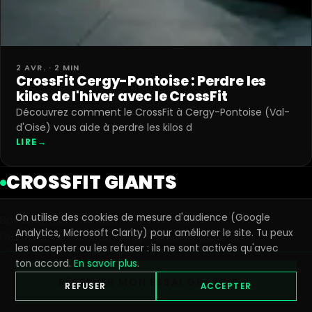
2 AVR. · 2 MIN
CrossFit Cergy-Pontoise : Perdre les
kilos de l'hiver avec le CrossFit
Découvrez comment le CrossFit à Cergy-Pontoise (Val-
d'Oise) vous aide à perdre les kilos d
LIRE
→
CROSSFIT GIANTS
On utilise des cookies de mesure d'audience (Google
Box de CrossFit de 1300 m² à Saint-Ouen-
Analytics, Microsoft Clarity) pour améliorer le site. Tu peux
l'Aumône, au cœur de Cergy-Pontoise. Coachs
les accepter ou les refuser : ils ne sont activés qu'avec
diplômés, tous niveaux, ouvert 7j/7.
ton accord.
En savoir plus
.
RÉSERVER MON ESSAI GRATUIT →
@
CROSSFITGIANTS
REFUSER
ACCEPTER