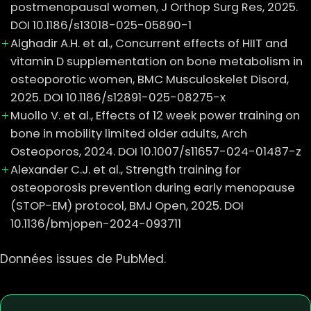
postmenopausal women, J Orthop Surg Res, 2025.
DOI 10.1186/s13018-025-05890-1
Alghadir A.H. et al., Concurrent effects of HIIT and
vitamin D supplementation on bone metabolism in
osteoporotic women, BMC Musculoskelet Disord,
2025. DOI 10.1186/s12891-025-08275-x
Muollo V. et al., Effects of 12 week power training on
bone in mobility limited older adults, Arch
Osteoporos, 2024. DOI 10.1007/s11657-024-01487-z
Alexander C.J. et al., Strength training for
osteoporosis prevention during early menopause
(STOP-EM) protocol, BMJ Open, 2025. DOI
10.1136/bmjopen-2024-093711
Données issues de PubMed.