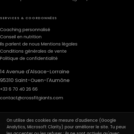
SERVICES & COORDONNÉES
Coaching personnalisé
Conseil en nutrition
Ils parlent de nous
Mentions légales
Conditions générales de vente
Politique de confidentialité
14 Avenue d'Alsace-Lorraine
95310 Saint-Ouen-l'Aumône
+33 6 70 40 26 66
contact@crossfitgiants.com
On utilise des cookies de mesure d'audience (Google
© 2026 CROSSFIT GIANTS · REVIVE SARL · TOUS DROITS RÉSERVÉS ·
Analytics, Microsoft Clarity) pour améliorer le site. Tu peux
MENTIONS LÉGALES
·
CGV
·
CONFIDENTIALITÉ
·
GÉRER LES COOKIES
les accepter ou les refuser : ils ne sont activés qu'avec