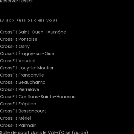
Réserver l'essai
LA BOX PRÈS DE CHEZ VOUS
CrossFit Saint-Ouen-l'Aumône
CrossFit Pontoise
CrossFit Osny
CrossFit Éragny-sur-Oise
CrossFit Vauréal
CrossFit Jouy-le-Moutier
CrossFit Franconville
CrossFit Beauchamp
CrossFit Pierrelaye
CrossFit Conflans-Sainte-Honorine
CrossFit Frépillon
CrossFit Bessancourt
CrossFit Mériel
CrossFit Parmain
Salle de sport dans le Val-d'Oise (guide)