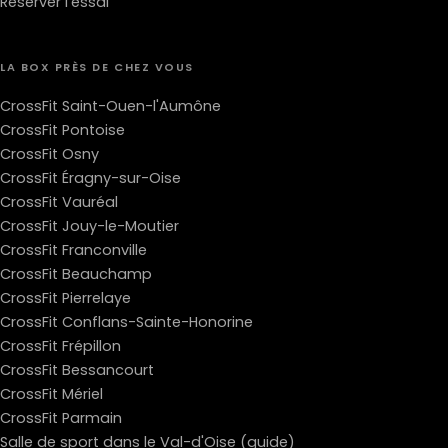
Réserver l'essai
LA BOX PRÈS DE CHEZ VOUS
CrossFit Saint-Ouen-l'Aumône
CrossFit Pontoise
CrossFit Osny
CrossFit Éragny-sur-Oise
CrossFit Vauréal
CrossFit Jouy-le-Moutier
CrossFit Franconville
CrossFit Beauchamp
CrossFit Pierrelaye
CrossFit Conflans-Sainte-Honorine
CrossFit Frépillon
CrossFit Bessancourt
CrossFit Mériel
CrossFit Parmain
Salle de sport dans le Val-d'Oise (guide)