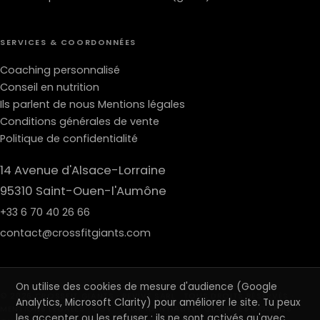
SERVICES & COORDONNÉES
Coaching personnalisé
Conseil en nutrition
Ils parlent de nous
Mentions légales
Conditions générales de vente
Politique de confidentialité
14 Avenue d'Alsace-Lorraine
95310 Saint-Ouen-l'Aumône
+33 6 70 40 26 66
contact@crossfitgiants.com
On utilise des cookies de mesure d'audience (Google
© 2026 CROSSFIT GIANTS · REVIVE SARL · TOUS DROITS RÉSERVÉS ·
Analytics, Microsoft Clarity) pour améliorer le site. Tu peux
MENTIONS LÉGALES
·
CGV
·
CONFIDENTIALITÉ
·
GÉRER LES COOKIES
les accepter ou les refuser : ils ne sont activés qu'avec