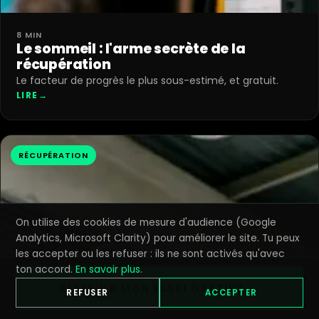
8 MIN
Le sommeil : l'arme secrète de la
récupération
Le facteur de progrès le plus sous-estimé, et gratuit.
LIRE
→
RÉCUPÉRATION
On utilise des cookies de mesure d'audience (Google
Analytics, Microsoft Clarity) pour améliorer le site. Tu peux
les accepter ou les refuser : ils ne sont activés qu'avec
ton accord.
En savoir plus
.
RÉSERVER MON ESSAI GRATUIT →
REFUSER
ACCEPTER