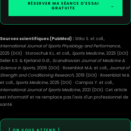
RÉSERVER MA SÉANCE D'ESSAI
→
GRATUITE
Sources scientifiques (PubMed) :
Sitko S. et coll.,
International Journal of Sports Physiology and Performance
,
2025 (
DOI
) · Storoschuk K.L. et coll.,
Sports Medicine
, 2025 (
DOI
) ·
Seiler K.S. & Kjerland G.Ø.,
Scandinavian Journal of Medicine &
Science in Sports
, 2006 (
DOI
) · Rosenblat M.A. et coll.,
Journal of
Strength and Conditioning Research
, 2019 (
DOI
) · Rosenblat M.A.
et coll.,
Sports Medicine
, 2025 (
DOI
) · Campos Y. et coll.,
International Journal of Sports Medicine
, 2021 (
DOI
). Cet article
est informatif et ne remplace pas l'avis d'un professionnel de
santé.
ON VOUS ATTEND