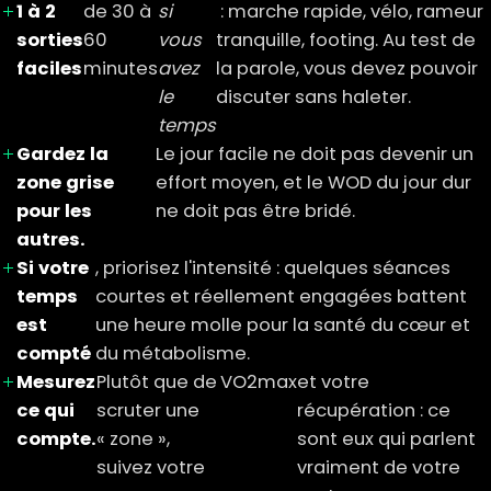
1 à 2
de 30 à
si
: marche rapide, vélo, rameur
sorties
60
vous
tranquille, footing. Au test de
faciles
minutes
avez
la parole, vous devez pouvoir
le
discuter sans haleter.
temps
Gardez la
Le jour facile ne doit pas devenir un
zone grise
effort moyen, et le WOD du jour dur
pour les
ne doit pas être bridé.
autres.
Si votre
, priorisez l'intensité : quelques séances
temps
courtes et réellement engagées battent
est
une heure molle pour la santé du cœur et
compté
du métabolisme.
Mesurez
Plutôt que de
VO2max
et votre
ce qui
scruter une
récupération : ce
compte.
« zone »,
sont eux qui parlent
suivez votre
vraiment de votre