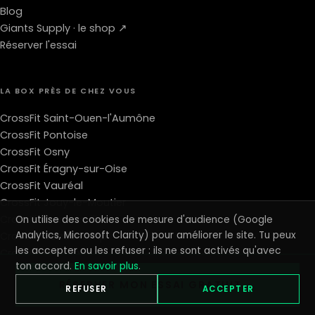
Blog
Giants Supply · le shop ↗
Réserver l'essai
LA BOX PRÈS DE CHEZ VOUS
CrossFit Saint-Ouen-l'Aumône
CrossFit Pontoise
CrossFit Osny
CrossFit Éragny-sur-Oise
CrossFit Vauréal
CrossFit Jouy-le-Moutier
CrossFit Franconville
On utilise des cookies de mesure d'audience (Google
Analytics, Microsoft Clarity) pour améliorer le site. Tu peux
CrossFit Beauchamp
les accepter ou les refuser : ils ne sont activés qu'avec
CrossFit Pierrelaye
ton accord.
En savoir plus
.
CrossFit Conflans-Sainte-Honorine
RÉSERVER MON ESSAI GRATUIT →
CrossFit Frépillon
REFUSER
ACCEPTER
CrossFit Bessancourt