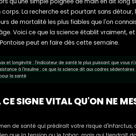
lors qu'une simple poignée de main en dit long su
 corps. La recherche est pourtant sans détour, l
rs de mortalité les plus fiables que l'on connais
 âge. Voici ce que la science établit vraiment, et
Pontoise peut en faire dès cette semaine.
x et longévité : l'indicateur de santé le plus puissant que vous n
ésistance à l'insuline : ce que la science dit aux cadres sédentaires
 pour la santé
, CE SIGNE VITAL QU'ON NE M
en de santé qui prédirait votre risque d'infarctus,
ien que la tension ou le tabac, mais qui tiendrait d