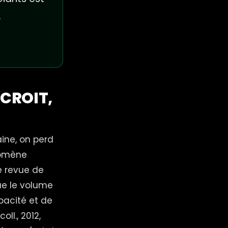
.
 CROIT,
aine, on perd
nomène
ne revue de
ue le volume
pacité et de
ll., 2012,