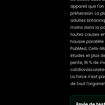
appareil que l'on
préhension. La p
adultes britanni
moins dans la po
toutes causes en
hausse parallèle
PubMed, Celis-Mor
études et plus d
pente, 16 % de m
cardiovasculaires
La force n'est pa
de tout l'organis
Envie de test