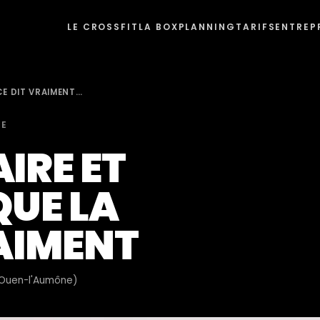
LE CROSSFIT
LA BOX
PLANNING
TARIFS
ENTREP
CE DIT VRAIMENT…
RE
IRE ET
QUE LA
RAIMENT
t-Ouen-l'Aumône)