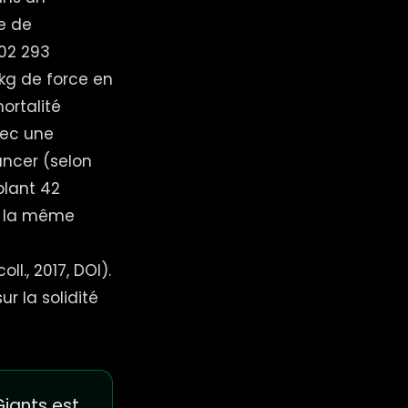
ce de
502 293
kg de force en
ortalité
vec une
ancer (selon
lant 42
nt la même
ll., 2017,
DOI
).
r la solidité
iants est