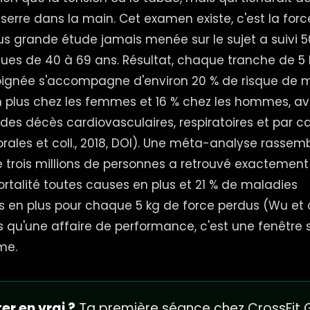
 serre dans la main. Cet examen existe, c'est la for
lus grande étude jamais menée sur le sujet a suivi 
ques de 40 à 69 ans. Résultat, chaque tranche de 5 
ignée s'accompagne d'environ 20 % de risque de m
 plus chez les femmes et 16 % chez les hommes, a
 des décès cardiovasculaires, respiratoires et par c
ales et coll., 2018,
DOI
). Une méta-analyse rassemb
e trois millions de personnes a retrouvé exacteme
ortalité toutes causes en plus et 21 % de maladies
 en plus pour chaque 5 kg de force perdus (Wu et co
s qu'une affaire de performance, c'est une fenêtre su
me.
er en vrai ?
Ta première séance chez CrossFit G