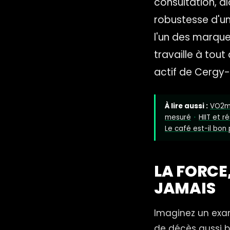
consultation, a
robustesse d'un
l'un des marqueu
travaille à tout
actif de Cergy-
À lire aussi :
VO2ma
mesuré
·
HIIT et r
Le café est-il bon
LA FORCE
JAMAIS
Imaginez un exam
de décès aussi b