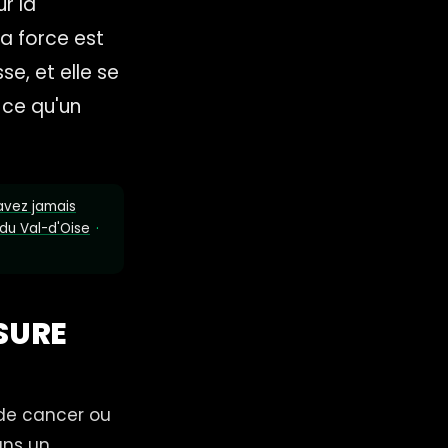
r la
a force est
se, et elle se
 ce qu'un
'avez jamais
 du Val-d'Oise
·
ESURE
 de cancer ou
ans un