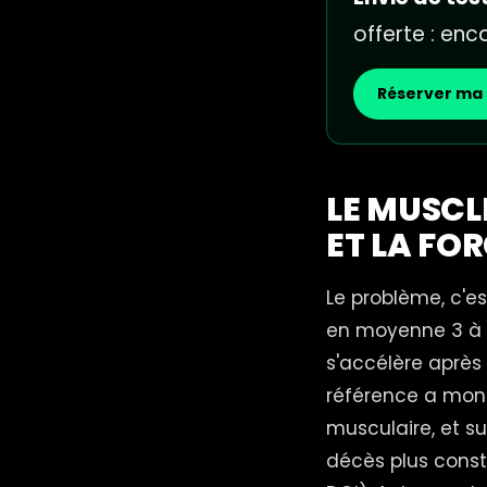
offerte : en
Réserver ma 
LE MUSCLE
ET LA FO
Le problème, c'es
en moyenne 3 à 
s'accélère après 
référence a mont
musculaire, et su
décès plus consta