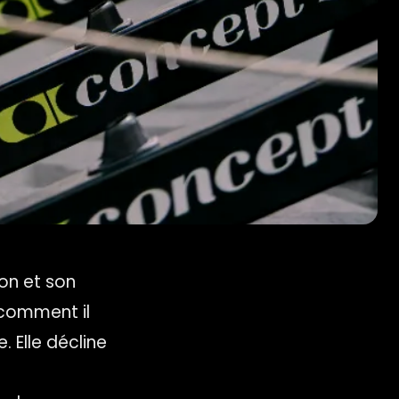
ion et son
t comment il
. Elle décline