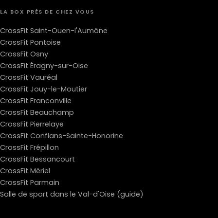
LA BOX PRÈS DE CHEZ VOUS
CrossFit Saint-Ouen-l'Aumône
CrossFit Pontoise
CrossFit Osny
CrossFit Éragny-sur-Oise
CrossFit Vauréal
CrossFit Jouy-le-Moutier
CrossFit Franconville
CrossFit Beauchamp
CrossFit Pierrelaye
CrossFit Conflans-Sainte-Honorine
CrossFit Frépillon
CrossFit Bessancourt
CrossFit Mériel
CrossFit Parmain
Salle de sport dans le Val-d'Oise (guide)