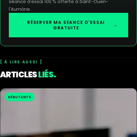
séance d'essai 100 % offerte à Saint-Ouen-
l'Aumône.
RÉSERVER MA SÉANCE D'ESSAI
→
GRATUITE
À LIRE AUSSI
ARTICLES
LIÉS.
DÉBUTANTS