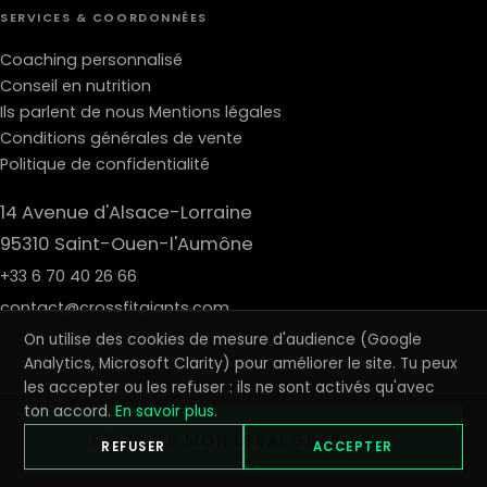
SERVICES & COORDONNÉES
Coaching personnalisé
Conseil en nutrition
Ils parlent de nous
Mentions légales
Conditions générales de vente
Politique de confidentialité
14 Avenue d'Alsace-Lorraine
95310 Saint-Ouen-l'Aumône
+33 6 70 40 26 66
contact@crossfitgiants.com
On utilise des cookies de mesure d'audience (Google
Analytics, Microsoft Clarity) pour améliorer le site. Tu peux
les accepter ou les refuser : ils ne sont activés qu'avec
© 2026 CROSSFIT GIANTS · REVIVE SARL · TOUS DROITS RÉSERVÉS ·
ton accord.
En savoir plus
.
MENTIONS LÉGALES
·
CGV
·
CONFIDENTIALITÉ
·
GÉRER LES COOKIES
RÉSERVER MON ESSAI GRATUIT →
OUVERT 7J/7 · SAINT-OUEN-L'AUMÔNE (95)
REFUSER
ACCEPTER