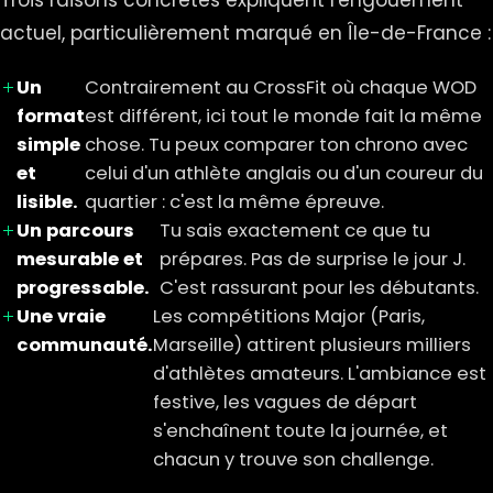
Trois raisons concrètes expliquent l'engouement
actuel, particulièrement marqué en Île-de-France :
Un
Contrairement au CrossFit où chaque WOD
format
est différent, ici tout le monde fait la même
simple
chose. Tu peux comparer ton chrono avec
et
celui d'un athlète anglais ou d'un coureur du
lisible.
quartier : c'est la même épreuve.
Un parcours
Tu sais exactement ce que tu
mesurable et
prépares. Pas de surprise le jour J.
progressable.
C'est rassurant pour les débutants.
Une vraie
Les compétitions Major (Paris,
communauté.
Marseille) attirent plusieurs milliers
d'athlètes amateurs. L'ambiance est
festive, les vagues de départ
s'enchaînent toute la journée, et
chacun y trouve son challenge.