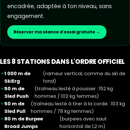
encadrée, adaptée à ton niveau, sans
engagement.
Réserver ma séance d'essai gratuite →
LES 8 STATIONS DANS L'ORDRE OFFICIEL
1 000 m de
(rameur vertical, comme du ski de
SkiErg
fond)
50 m de
(traîneau lesté à pousser : 152 kg
Sled Push
hommes / 102 kg femmes)
50 m de
(traîneau lesté à tirer à la corde : 103 kg
Sled Pull
hommes / 78 kg femmes)
80 m de Burpee
(burpees avec saut
Broad Jumps
horizontal de 1,2 m)