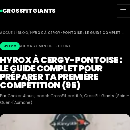
CROSSFIT GIANTS
ACCUEIL
/
BLOG
/
HYROX À CERGY-PONTOISE : LE GUIDE COMPLET …
10 MAI
7 MIN DE LECTURE
HYROX
HYROX À CERGY-PONTOISE :
LE GUIDE COMPLET POUR
PRÉPARER TA PREMIÈRE
COMPÉTITION (95)
Par
Chaker Alouni
, coach CrossFit certifié, CrossFit Giants (Saint-
Ouen-l'Aumône)