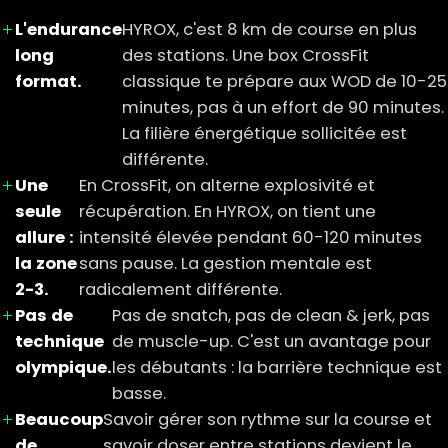
L'endurance
HYROX, c'est 8 km de course en plus
long
des stations. Une box CrossFit
format.
classique te prépare aux WOD de 10-25
minutes, pas à un effort de 90 minutes.
La filière énergétique sollicitée est
différente.
Une
En CrossFit, on alterne explosivité et
seule
récupération. En HYROX, on tient une
allure :
intensité élevée pendant 60-120 minutes
la zone
sans pause. La gestion mentale est
2-3.
radicalement différente.
Pas de
Pas de snatch, pas de clean & jerk, pas
technique
de muscle-up. C'est un avantage pour
olympique.
les débutants : la barrière technique est
basse.
Beaucoup
Savoir gérer son rythme sur la course et
de
savoir doser entre stations devient le