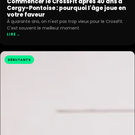
Commencer le CrossFit après 40 ans à
Cergy-Pontoise : pourquoi l'âge joue en
votre faveur
À quarante ans, on n'est pas trop vieux pour le CrossFit.
C'est souvent le meilleur moment
LIRE
→
DÉBUTANTS