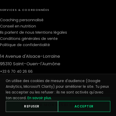
SERVICES & COORDONNÉES
Coaching personnalisé
Conseil en nutrition
Ils parlent de nous
Mentions légales
Conditions générales de vente
Politique de confidentialité
14 Avenue d'Alsace-Lorraine
95310 Saint-Ouen-l'Aumône
+33 6 70 40 26 66
contact@crossfitgiants.com
On utilise des cookies de mesure d'audience (Google
Analytics, Microsoft Clarity) pour améliorer le site. Tu peux
les accepter ou les refuser : ils ne sont activés qu'avec
ton accord.
En savoir plus
.
© 2026 CROSSFIT GIANTS · REVIVE SARL · TOUS DROITS RÉSERVÉS ·
RÉSERVER MON ESSAI GRATUIT →
MENTIONS LÉGALES
REFUSER
·
CGV
·
CONFIDENTIALITÉ
·
GÉRER LES COOKIES
ACCEPTER
OUVERT 7J/7 · SAINT-OUEN-L'AUMÔNE (95)