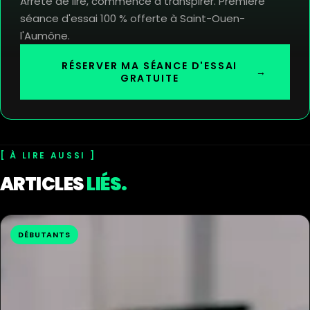
Arrête de lire, commence à transpirer. Première
séance d'essai 100 % offerte à Saint-Ouen-
l'Aumône.
RÉSERVER MA SÉANCE D'ESSAI
→
GRATUITE
À LIRE AUSSI
ARTICLES
LIÉS.
DÉBUTANTS