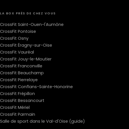
LA BOX PRÈS DE CHEZ VOUS
CrossFit Saint-Ouen-l'Aumône
CrossFit Pontoise
CrossFit Osny
CrossFit Éragny-sur-Oise
CrossFit Vauréal
CrossFit Jouy-le-Moutier
CrossFit Franconville
CrossFit Beauchamp
CrossFit Pierrelaye
CrossFit Conflans-Sainte-Honorine
CrossFit Frépillon
CrossFit Bessancourt
CrossFit Mériel
CrossFit Parmain
Salle de sport dans le Val-d'Oise (guide)