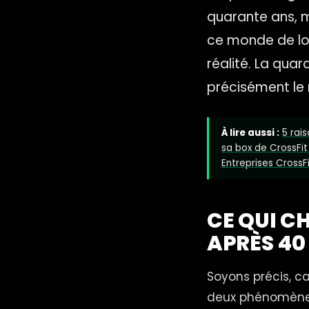
quarante ans, m
ce monde de loi
réalité. La qua
précisément le 
À lire aussi :
5 rai
sa box de CrossFit
Entreprises CrossF
CE QUI C
APRÈS 40
Soyons précis, c
deux phénomènes