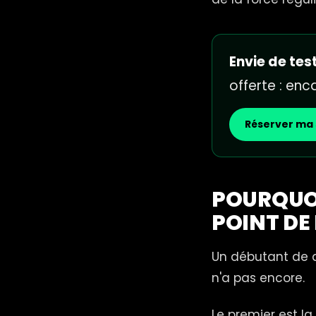
Envie de test
offerte : en
Réserver ma 
POURQUOI
POINT DE
Un débutant de q
n'a pas encore.
Le premier est la