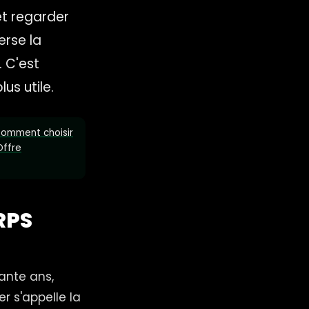
et regarder
erse la
 C'est
us utile.
omment choisir
Offre
RPS
ante ans,
 s'appelle la