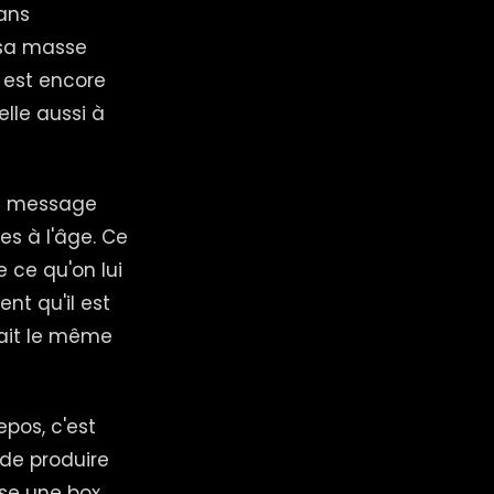
Sans
 sa masse
e est encore
lle aussi à
 un message
es à l'âge. Ce
 ce qu'on lui
nt qu'il est
fait le même
epos, c'est
de produire
se une box.