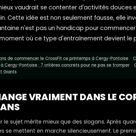
ieux vaudrait se contenter d'activités douces 
n. Cette idée est non seulement fausse, elle inv
rantaine n'est pas un handicap pour commencer.
moment où ce type d'entraînement devient le pl
sons de commencer le CrossFit ce printemps à Cergy-Pontoise
·
C
 à Cergy-Pontoise : 7 critères concrets pour ne pas se tromper
·
it Giants
HANGE VRAIMENT DANS LE CO
 ANS
ar le sujet mérite mieux que des slogans. Après quar
 se mettent en marche silencieusement. Le premier