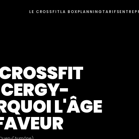
LE CROSSFIT
LA BOX
PLANNING
TARIFS
ENTREP
CROSSFIT
 CERGY-
RQUOI L'ÂGE
 FAVEUR
t-Ouen-l'Aumône)