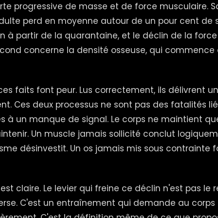
erte progressive de masse et de force musculaire. 
adulte perd en moyenne autour de un pour cent de
 à partir de la quarantaine, et le déclin de la forc
second concerne la densité osseuse, qui commence e
es faits font peur. Lus correctement, ils délivrent
rent. Ces deux processus ne sont pas des fatalités lié
s à un manque de signal. Le corps ne maintient que
enir. Un muscle jamais sollicité conclut logiqueme
anisme désinvestit. Un os jamais mis sous contrainte 
t claire. Le levier qui freine ce déclin n'est pas le r
erse. C'est un entraînement qui demande au corps 
lièrement. C'est la définition même de ce que propo