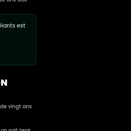
iants est
.
ON
de vingt ans
on sait tenir