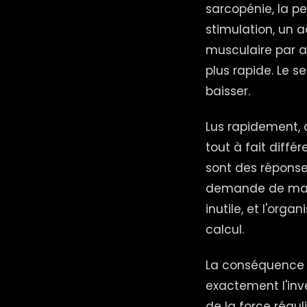
sarcopénie, la p
stimulation, un 
musculaire par an
plus rapide. Le 
baisser.
Lus rapidement, c
tout à fait diffé
sont des réponse
demande de maint
inutile, et l'org
calcul.
La conséquence es
exactement l'inv
de la force régu