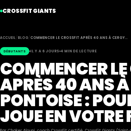
CROSSFIT GIANTS
ACCUEIL
/
BLOG
/
COMMENCER LE CROSSFIT APRÈS 40 ANS À CERGY…
IL Y A 6 JOURS
4 MIN DE LECTURE
DÉBUTANTS
COMMENCER LE 
APRÈS 40 ANS À
PONTOISE : POU
JOUE EN VOTRE
Par
Chaker Alouni
, coach CrossFit certifié, CrossFit Giants (Sain